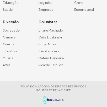
Educação
Logística
Grenal
Saúde
Empresas
Esporte total
Diversão
Colunistas
Sociedade
Briane Machado
Carnaval
Cátia Liczbinski
Cinema
Edgar Muza
Literatura
João Eichbaum
Música
Mateus Bandeira
Artes
Ricardo Peró Job
FOLHA DO SUL
TODOS OS DIREITOS RESERVADOS
POLÍTICA DE PRIVACIDADE