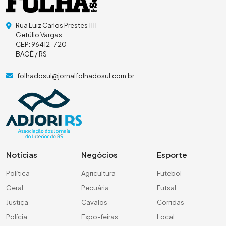
Rua Luiz Carlos Prestes 1111
Getúlio Vargas
CEP: 96412-720
BAGÉ / RS
folhadosul@jornalfolhadosul.com.br
Notícias
Negócios
Esporte
Política
Agricultura
Futebol
Geral
Pecuária
Futsal
Justiça
Cavalos
Corridas
Polícia
Expo-feiras
Local