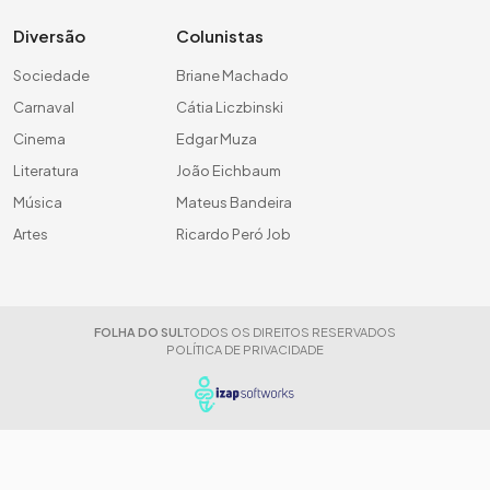
Diversão
Colunistas
Sociedade
Briane Machado
Carnaval
Cátia Liczbinski
Cinema
Edgar Muza
Literatura
João Eichbaum
Música
Mateus Bandeira
Artes
Ricardo Peró Job
FOLHA DO SUL
TODOS OS DIREITOS RESERVADOS
POLÍTICA DE PRIVACIDADE