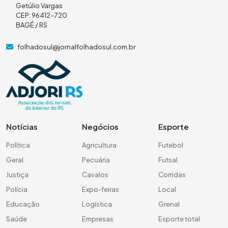
Getúlio Vargas
CEP: 96412-720
BAGÉ / RS
folhadosul@jornalfolhadosul.com.br
Notícias
Negócios
Esporte
Política
Agricultura
Futebol
Geral
Pecuária
Futsal
Justiça
Cavalos
Corridas
Polícia
Expo-feiras
Local
Educação
Logística
Grenal
Saúde
Empresas
Esporte total