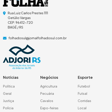
Rua Luiz Carlos Prestes 1111
Getúlio Vargas
CEP: 96412-720
BAGÉ / RS
folhadosul@jornalfolhadosul.com.br
Notícias
Negócios
Esporte
Política
Agricultura
Futebol
Geral
Pecuária
Futsal
Justiça
Cavalos
Corridas
Polícia
Expo-feiras
Local