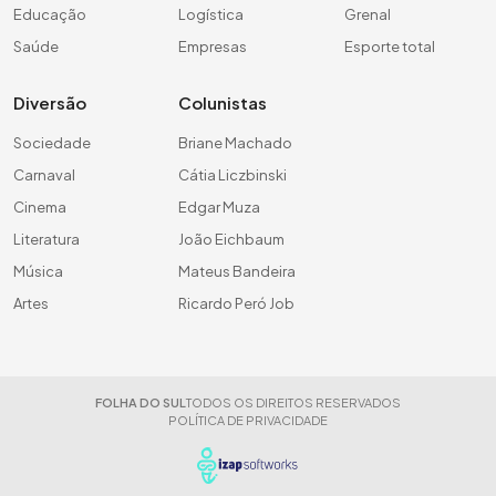
Educação
Logística
Grenal
Saúde
Empresas
Esporte total
Diversão
Colunistas
Sociedade
Briane Machado
Carnaval
Cátia Liczbinski
Cinema
Edgar Muza
Literatura
João Eichbaum
Música
Mateus Bandeira
Artes
Ricardo Peró Job
FOLHA DO SUL
TODOS OS DIREITOS RESERVADOS
POLÍTICA DE PRIVACIDADE