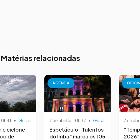
Matérias relacionadas
AGENDA
OFICI
 10h41
•
Geral
7 de abril às 10h37
•
Geral
7 de abr
a e ciclone
Espetáculo “Talentos
“Temp
sco de
do Imba” marca os 105
2026”