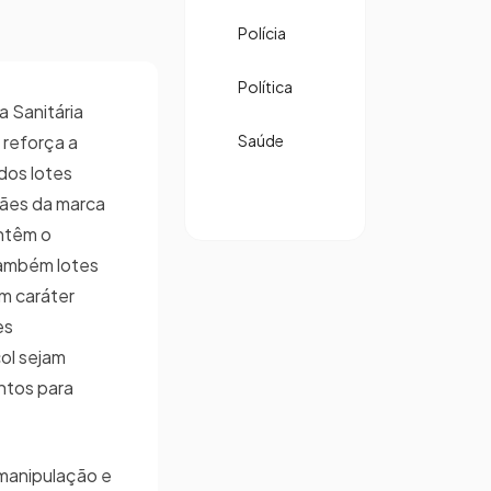
Polícia
Política
a Sanitária
 reforça a
Saúde
dos lotes
cães da marca
ontêm o
também lotes
m caráter
es
ol sejam
ntos para
 manipulação e