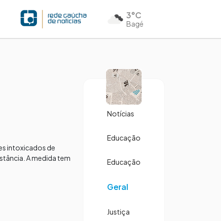
3°C
Bagé
Notícias
Educação
tes intoxicados de
bstância. A medida tem
Educação
Geral
Justiça