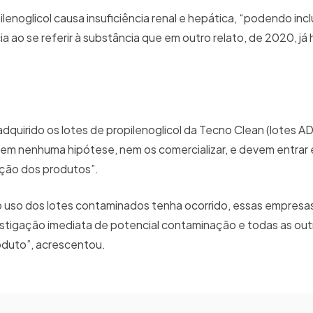
lenoglicol causa insuficiência renal e hepática, “podendo inclu
a ao se referir à substância que em outro relato, de 2020, já 
adquirido os lotes de propilenoglicol da Tecno Clean (lotes
 em nenhuma hipótese, nem os comercializar, e devem entrar
ução dos produtos”.
 o uso dos lotes contaminados tenha ocorrido, essas empres
vestigação imediata de potencial contaminação e todas as ou
oduto”, acrescentou.