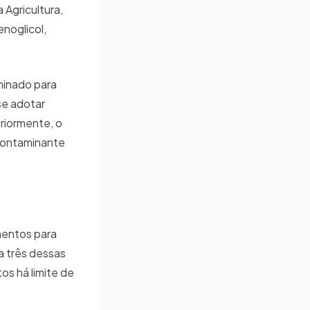
Agricultura,
noglicol,
aminado para
se adotar
eriormente, o
 contaminante
imentos para
a três dessas
os há limite de