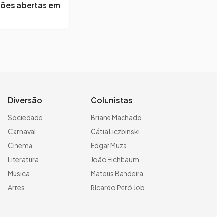
ções abertas em
Diversão
Colunistas
Sociedade
Briane Machado
Carnaval
Cátia Liczbinski
Cinema
Edgar Muza
Literatura
João Eichbaum
Música
Mateus Bandeira
Artes
Ricardo Peró Job