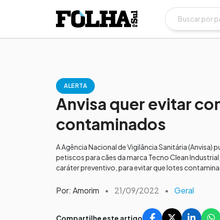
ALERTA
Anvisa quer evitar 
contaminados
A Agência Nacional de Vigilância Sanitária (Anvisa)
petiscos para cães da marca Tecno Clean Industria
caráter preventivo, para evitar que lotes contamin
Por: Amorim
•
21/09/2022
•
Geral
Compartilhe este artigo