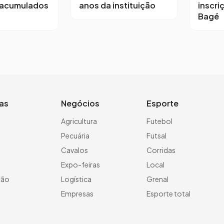
 acumulados
anos da instituição
inscri
Bagé
ias
Negócios
Esporte
a
Agricultura
Futebol
Pecuária
Futsal
Cavalos
Corridas
Expo-feiras
Local
ção
Logística
Grenal
Empresas
Esporte total