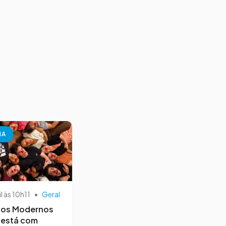
NA
il às 10h11
•
Geral
os Modernos
 está com