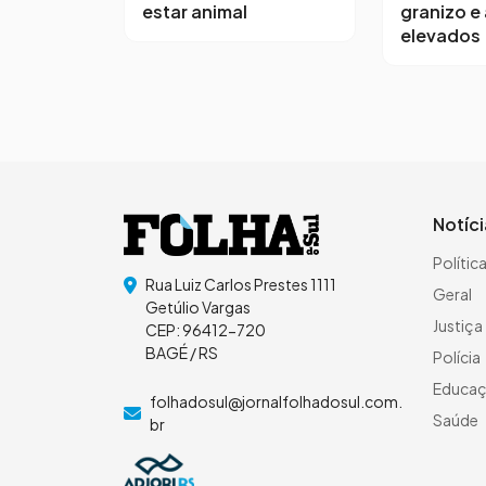
estar animal
granizo e
elevados
Notíc
Polític
Rua Luiz Carlos Prestes 1111
Geral
Getúlio Vargas
Justiça
CEP: 96412-720
BAGÉ / RS
Polícia
Educa
folhadosul@jornalfolhadosul.com.
Saúde
br