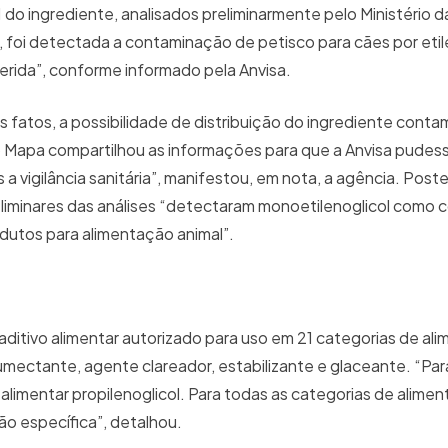
ingrediente, analisados preliminarmente pelo Ministério da 
 foi detectada a contaminação de petisco para cães por etile
erida”, conforme informado pela Anvisa.
os fatos, a possibilidade de distribuição do ingrediente cont
o Mapa compartilhou as informações para que a Anvisa pudes
a vigilância sanitária”, manifestou, em nota, a agência. Post
reliminares das análises “detectaram monoetilenoglicol como
odutos para alimentação animal”.
aditivo alimentar autorizado para uso em 21 categorias de al
ectante, agente clareador, estabilizante e glaceante. “Par
 alimentar propilenoglicol. Para todas as categorias de aliment
ão específica”, detalhou.