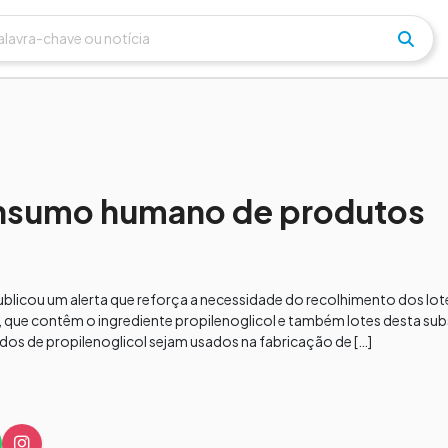
consumo humano de produtos
 publicou um alerta que reforça a necessidade do recolhimento dos lo
l, que contêm o ingrediente propilenoglicol e também lotes desta su
ados de propilenoglicol sejam usados na fabricação de […]