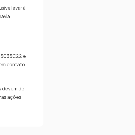
sive levar à
havia
 AD5035C22 e
 em contato
as devem de
tras ações