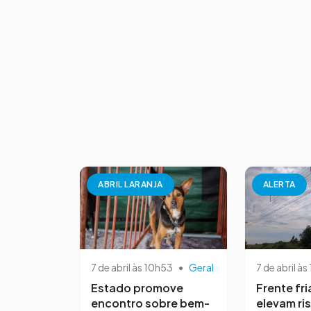
ABRIL LARANJA
ALERTA
7 de abril às 10h53
•
Geral
7 de abril às
Estado promove
Frente fri
encontro sobre bem-
elevam ri