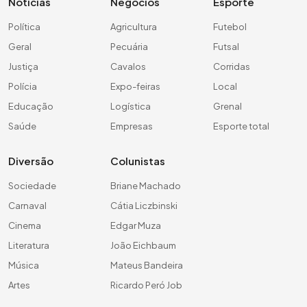
Notícias
Negócios
Esporte
Política
Agricultura
Futebol
Geral
Pecuária
Futsal
Justiça
Cavalos
Corridas
Polícia
Expo-feiras
Local
Educação
Logística
Grenal
Saúde
Empresas
Esporte total
Diversão
Colunistas
Sociedade
Briane Machado
Carnaval
Cátia Liczbinski
Cinema
Edgar Muza
Literatura
João Eichbaum
Música
Mateus Bandeira
Artes
Ricardo Peró Job