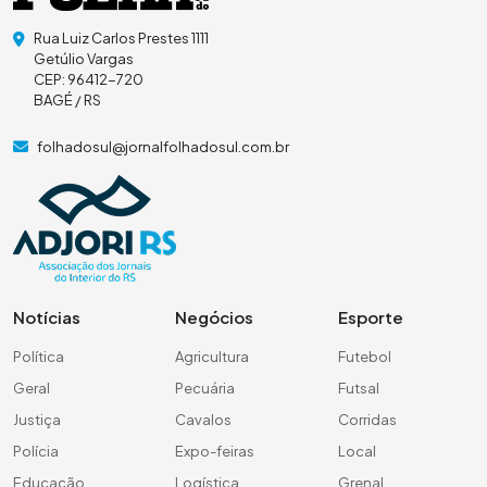
Rua Luiz Carlos Prestes 1111
Getúlio Vargas
CEP: 96412-720
BAGÉ / RS
folhadosul@jornalfolhadosul.com.br
Notícias
Negócios
Esporte
Política
Agricultura
Futebol
Geral
Pecuária
Futsal
Justiça
Cavalos
Corridas
Polícia
Expo-feiras
Local
Educação
Logística
Grenal