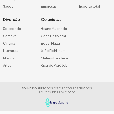
Saúde
Empresas
Esporte total
Diversão
Colunistas
Sociedade
Briane Machado
Carnaval
Cátia Liczbinski
Cinema
Edgar Muza
Literatura
João Eichbaum
Música
Mateus Bandeira
Artes
Ricardo Peró Job
FOLHA DO SUL
TODOS OS DIREITOS RESERVADOS
POLÍTICA DE PRIVACIDADE