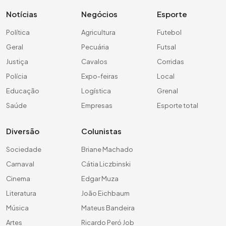
Notícias
Negócios
Esporte
Política
Agricultura
Futebol
Geral
Pecuária
Futsal
Justiça
Cavalos
Corridas
Polícia
Expo-feiras
Local
Educação
Logística
Grenal
Saúde
Empresas
Esporte total
Diversão
Colunistas
Sociedade
Briane Machado
Carnaval
Cátia Liczbinski
Cinema
Edgar Muza
Literatura
João Eichbaum
Música
Mateus Bandeira
Artes
Ricardo Peró Job