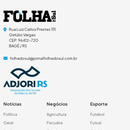
Rua Luiz Carlos Prestes 1111
Getúlio Vargas
CEP: 96412-720
BAGÉ / RS
folhadosul@jornalfolhadosul.com.br
Notícias
Negócios
Esporte
Política
Agricultura
Futebol
Geral
Pecuária
Futsal