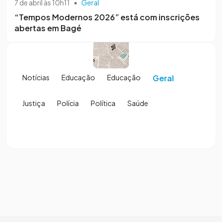
7 de abril às 10h11
•
Geral
“Tempos Modernos 2026” está com inscrições
abertas em Bagé
Notícias
Educação
Educação
Geral
Justiça
Polícia
Política
Saúde