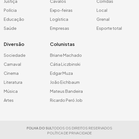
Justiça
Cavalos
Corridas
Polícia
Expo-feiras
Local
Educação
Logística
Grenal
Saúde
Empresas
Esporte total
Diversão
Colunistas
Sociedade
Briane Machado
Carnaval
Cátia Liczbinski
Cinema
Edgar Muza
Literatura
João Eichbaum
Música
Mateus Bandeira
Artes
Ricardo Peró Job
FOLHA DO SUL
TODOS OS DIREITOS RESERVADOS
POLÍTICA DE PRIVACIDADE