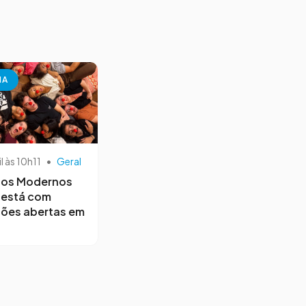
NA
il às 10h11
•
Geral
os Modernos
 está com
ções abertas em