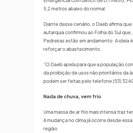
Emergencial com déficit de 0,1 metro; Pir
5,2 metros abaixo do normal.
Diante desse cenário, o Daeb afirma que
autarquia confirmou ao Folha do Sul que,
Pedreiras estão em andamento. A ideia é 
reforçar o abastecimento.
“O Daeb apela para que a população con
da proibição de usos não prioritários da
podem ser feitas pelo telefone (53) 324
Nada de chuva, vem frio
Uma massa de ar frio mais intensa traz t
A mudança no clima já ocorre desde essa 
região.