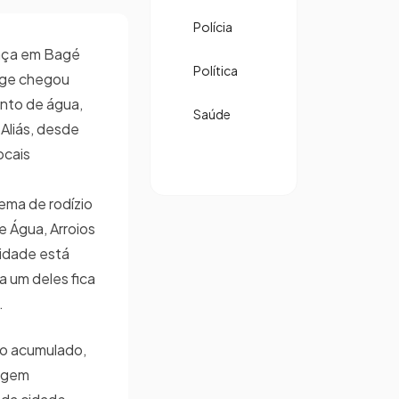
Polícia
ença em Bagé
Política
nge chegou
ento de água,
Saúde
Aliás, desde
ocais
ema de rodízio
 Água, Arroios
cidade está
a um deles fica
s.
do acumulado,
ragem