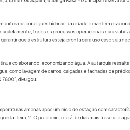
aí, 3,15 metros aquém; e Sanga Rasa – o principal reservatório
 monitora as condições hídricas da cidade e mantém o racion
 paralelamente, todos os processos operacionais para viabiliz
garantir que a estrutura esteja pronta para uso caso seja ne
tinue colaborando, economizando água. A autarquia ressalta
 água, como lavagem de carros, calçadas e fachadas de prédi
0 7800”, divulgou.
emperaturas amenas após um início de estação com caracterís
quinta-feira, 2. O predomínio será de dias mais frescos e agr