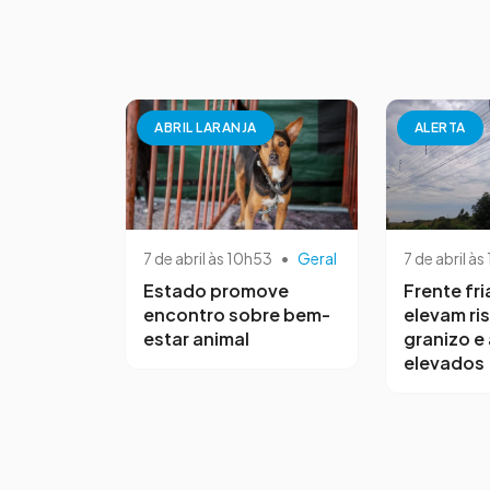
ABRIL LARANJA
ALERTA
7 de abril às 10h53
•
Geral
7 de abril às
Estado promove
Frente fri
encontro sobre bem-
elevam ri
estar animal
granizo e
elevados