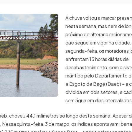
A chuva voltou a marcar pres
nesta semana, mas nem de lo
próximo de alterar o racionam
que segue em vigor na cidade. 
segunda-feira, os moradores l
enfrentam 15 horas diárias de
desabastecimento, com o sist
mantido pelo Departamento de
e Esgoto de Bagé (Daeb) – a 
dividida em dois setores, e cad
sem água em dias intercalado
aeb, choveu 44,1 milímetros ao longo desta semana. Apesar 
. Nessa quinta-feira, 3 de março, os índices apontavam: bar