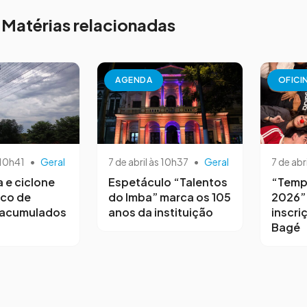
Matérias relacionadas
AGENDA
OFICI
 10h41
•
Geral
7 de abril às 10h37
•
Geral
7 de abr
a e ciclone
Espetáculo “Talentos
“Temp
sco de
do Imba” marca os 105
2026”
 acumulados
anos da instituição
inscri
Bagé