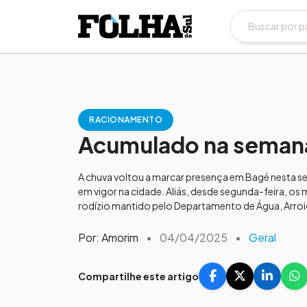
RACIONAMENTO
Acumulado na semana 
A chuva voltou a marcar presença em Bagé nesta s
em vigor na cidade. Aliás, desde segunda-feira, o
rodízio mantido pelo Departamento de Água, Arroi
Por: Amorim
•
04/04/2025
•
Geral
Compartilhe este artigo