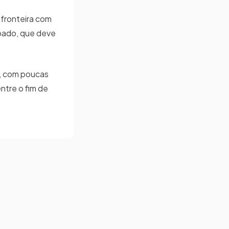
 fronteira com
ábado, que deve
r, com poucas
ntre o fim de