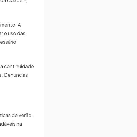
 da cidade -,
amento. A
ar o uso das
cessário
 a continuidade
os. Denúncias
ticas de verão.
adáveis na