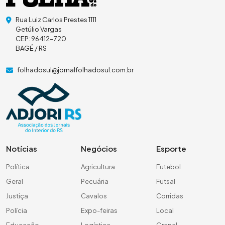
Rua Luiz Carlos Prestes 1111
Getúlio Vargas
CEP: 96412-720
BAGÉ / RS
folhadosul@jornalfolhadosul.com.br
Notícias
Negócios
Esporte
Política
Agricultura
Futebol
Geral
Pecuária
Futsal
Justiça
Cavalos
Corridas
Polícia
Expo-feiras
Local