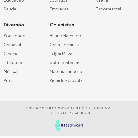
Educação
Logística
Grenal
Saúde
Empresas
Esporte total
Diversão
Colunistas
Sociedade
Briane Machado
Carnaval
Cátia Liczbinski
Cinema
Edgar Muza
Literatura
João Eichbaum
Música
Mateus Bandeira
Artes
Ricardo Peró Job
FOLHA DO SUL
TODOS OS DIREITOS RESERVADOS
POLÍTICA DE PRIVACIDADE