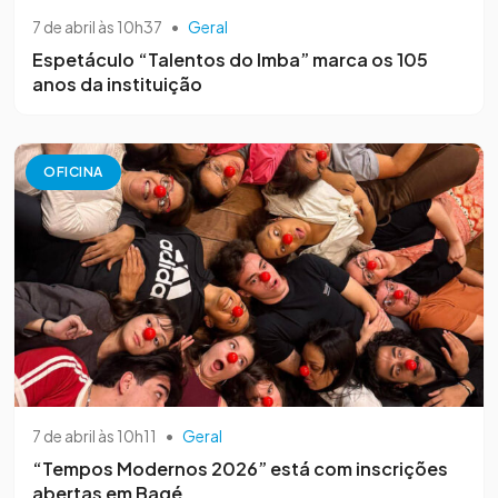
7 de abril às 10h37
•
Geral
Espetáculo “Talentos do Imba” marca os 105
anos da instituição
OFICINA
7 de abril às 10h11
•
Geral
“Tempos Modernos 2026” está com inscrições
abertas em Bagé