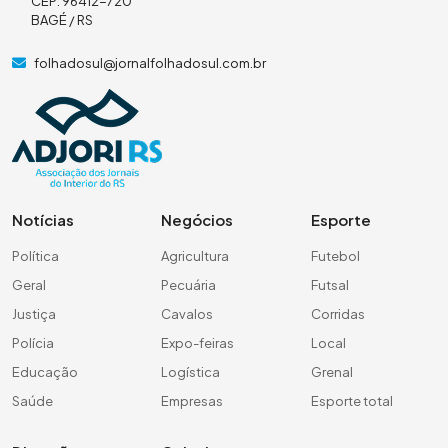
CEP: 96412-720
BAGÉ / RS
folhadosul@jornalfolhadosul.com.br
Notícias
Negócios
Esporte
Política
Agricultura
Futebol
Geral
Pecuária
Futsal
Justiça
Cavalos
Corridas
Polícia
Expo-feiras
Local
Educação
Logística
Grenal
Saúde
Empresas
Esporte total