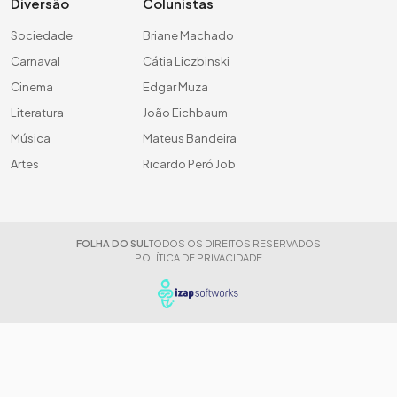
Diversão
Colunistas
Sociedade
Briane Machado
Carnaval
Cátia Liczbinski
Cinema
Edgar Muza
Literatura
João Eichbaum
Música
Mateus Bandeira
Artes
Ricardo Peró Job
FOLHA DO SUL
TODOS OS DIREITOS RESERVADOS
POLÍTICA DE PRIVACIDADE