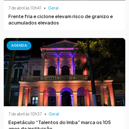
7 de abril às 10h41
•
Geral
Frente fria e ciclone elevam risco de granizo e
acumulados elevados
AGENDA
7 de abril às 10h37
•
Geral
Espetáculo “Talentos do Imba” marca os 105
anos da instituição