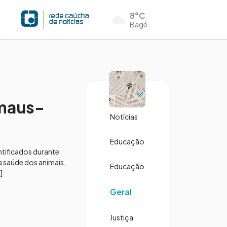
8°C
Bagé
 maus-
Notícias
Educação
ntificados durante
a saúde dos animais,
Educação
]
Geral
Justiça