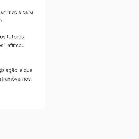
animais e para
o.
 os tutores
s”, afirmou
islação, e que
stramóvel nos