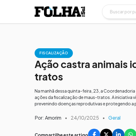
FISCALIZAÇÃO
Ação castra animais 
tratos
Na manhã dessa quinta-feira, 23, a Coordenadoria 
ações da fiscalização de maus-tratos. A iniciativa 
prevenindo doenças reprodutivas e protegendo a po
Por: Amorim
•
24/10/2025
•
Geral
Compartilhe este artigo