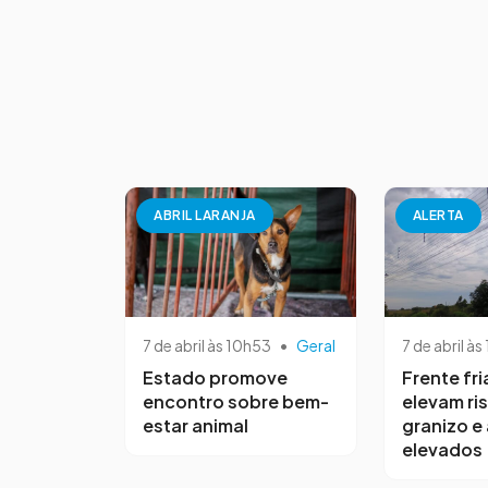
ABRIL LARANJA
ALERTA
7 de abril às 10h53
•
Geral
7 de abril às
Estado promove
Frente fri
encontro sobre bem-
elevam ri
estar animal
granizo e
elevados