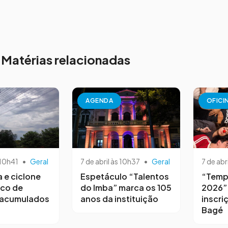
Matérias relacionadas
AGENDA
OFICI
 10h41
•
Geral
7 de abril às 10h37
•
Geral
7 de abr
a e ciclone
Espetáculo “Talentos
“Temp
sco de
do Imba” marca os 105
2026”
 acumulados
anos da instituição
inscri
Bagé