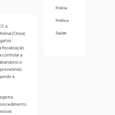
Polícia
Política
3, a
Animal (Cbea)
Saúde
 gatos
 fiscalização
a controlar a
o abandono e
 prevenindo
gendo a
registra
 procedimento.
amóvel.