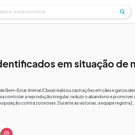
identificados em situação de
de Bem-Estar Animal (Cbea) realizou castrações em cães e gatos ide
visa controlar a reprodução irregular, reduzir o abandono e promover 
pulação contra zoonoses. Durante as vistorias, a equipe registra […