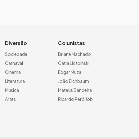
Diversão
Colunistas
Sociedade
Briane Machado
Carnaval
Cátia Liczbinski
Cinema
Edgar Muza
Literatura
João Eichbaum
Música
Mateus Bandeira
Artes
Ricardo Peró Job