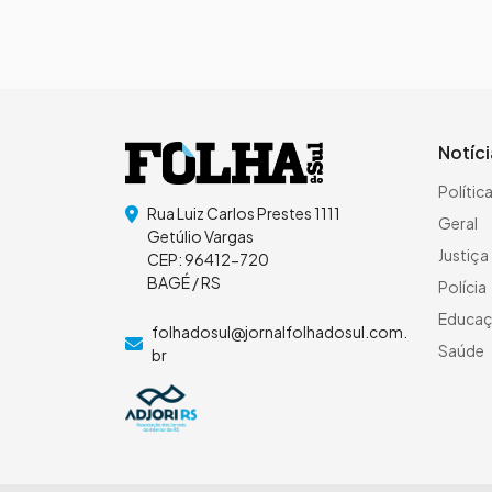
Notíc
Polític
Rua Luiz Carlos Prestes 1111
Geral
Getúlio Vargas
Justiça
CEP: 96412-720
BAGÉ / RS
Polícia
Educa
folhadosul@jornalfolhadosul.com.
Saúde
br