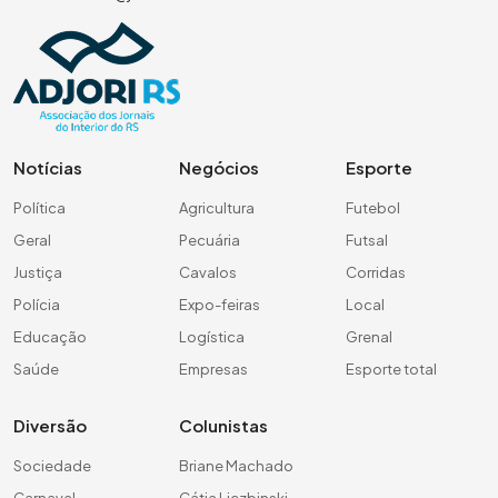
Notícias
Negócios
Esporte
Política
Agricultura
Futebol
Geral
Pecuária
Futsal
Justiça
Cavalos
Corridas
Polícia
Expo-feiras
Local
Educação
Logística
Grenal
Saúde
Empresas
Esporte total
Diversão
Colunistas
Sociedade
Briane Machado
Carnaval
Cátia Liczbinski