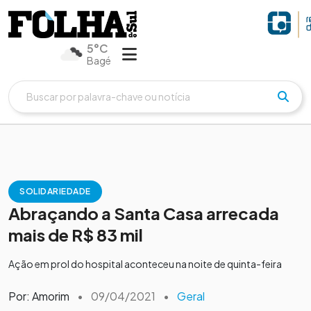
5°C
Bagé
SOLIDARIEDADE
Abraçando a Santa Casa arrecada
mais de R$ 83 mil
Ação em prol do hospital aconteceu na noite de quinta-feira
Por: Amorim
•
09/04/2021
•
Geral