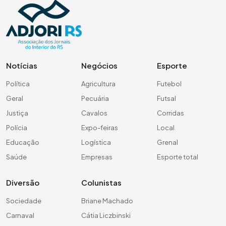
Notícias
Negócios
Esporte
Política
Agricultura
Futebol
Geral
Pecuária
Futsal
Justiça
Cavalos
Corridas
Polícia
Expo-feiras
Local
Educação
Logística
Grenal
Saúde
Empresas
Esporte total
Diversão
Colunistas
Sociedade
Briane Machado
Carnaval
Cátia Liczbinski