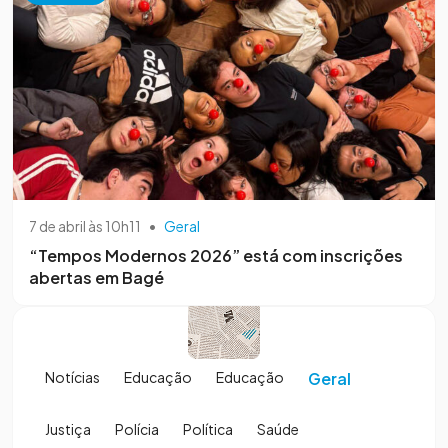
7 de abril às 10h11
•
Geral
“Tempos Modernos 2026” está com inscrições
abertas em Bagé
Notícias
Educação
Educação
Geral
Justiça
Polícia
Política
Saúde