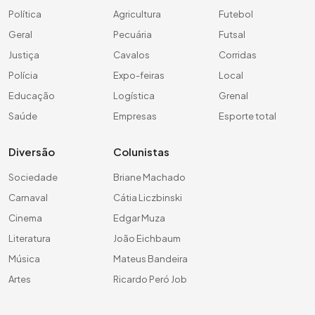
Política
Agricultura
Futebol
Geral
Pecuária
Futsal
Justiça
Cavalos
Corridas
Polícia
Expo-feiras
Local
Educação
Logística
Grenal
Saúde
Empresas
Esporte total
Diversão
Colunistas
Sociedade
Briane Machado
Carnaval
Cátia Liczbinski
Cinema
Edgar Muza
Literatura
João Eichbaum
Música
Mateus Bandeira
Artes
Ricardo Peró Job