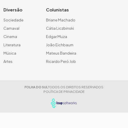
Diversão
Colunistas
Sociedade
Briane Machado
Carnaval
Cátia Liczbinski
Cinema
Edgar Muza
Literatura
João Eichbaum
Música
Mateus Bandeira
Artes
Ricardo Peró Job
FOLHA DO SUL
TODOS OS DIREITOS RESERVADOS
POLÍTICA DE PRIVACIDADE