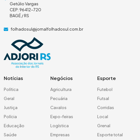
Getúlio Vargas
CEP: 96412-720
BAGÉ / RS
folhadosul@jornalfolhadosul.com.br
Notícias
Negócios
Esporte
Política
Agricultura
Futebol
Geral
Pecuária
Futsal
Justiça
Cavalos
Corridas
Polícia
Expo-feiras
Local
Educação
Logística
Grenal
Saúde
Empresas
Esporte total