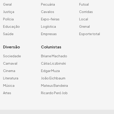
Geral
Pecuária
Futsal
Justiça
Cavalos
Corridas
Polícia
Expo-feiras
Local
Educação
Logística
Grenal
Saúde
Empresas
Esporte total
Diversão
Colunistas
Sociedade
Briane Machado
Carnaval
Cátia Liczbinski
Cinema
Edgar Muza
Literatura
João Eichbaum
Música
Mateus Bandeira
Artes
Ricardo Peró Job