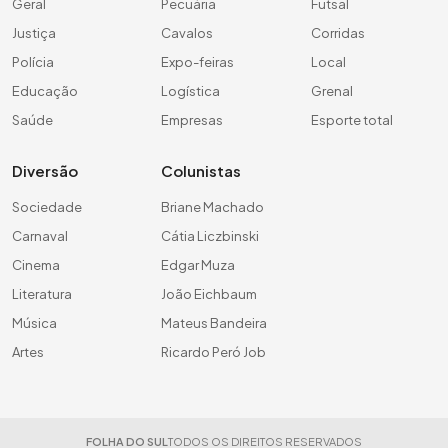
Geral
Pecuária
Futsal
Justiça
Cavalos
Corridas
Polícia
Expo-feiras
Local
Educação
Logística
Grenal
Saúde
Empresas
Esporte total
Diversão
Colunistas
Sociedade
Briane Machado
Carnaval
Cátia Liczbinski
Cinema
Edgar Muza
Literatura
João Eichbaum
Música
Mateus Bandeira
Artes
Ricardo Peró Job
FOLHA DO SUL
TODOS OS DIREITOS RESERVADOS