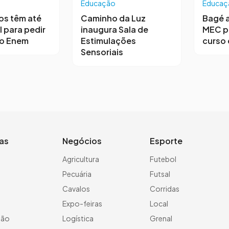
Educação
Educaç
os têm até
Caminho da Luz
Bagé 
l para pedir
inaugura Sala de
MEC p
no Enem
Estimulações
curso 
Sensoriais
ias
Negócios
Esporte
a
Agricultura
Futebol
Pecuária
Futsal
Cavalos
Corridas
Expo-feiras
Local
ção
Logística
Grenal