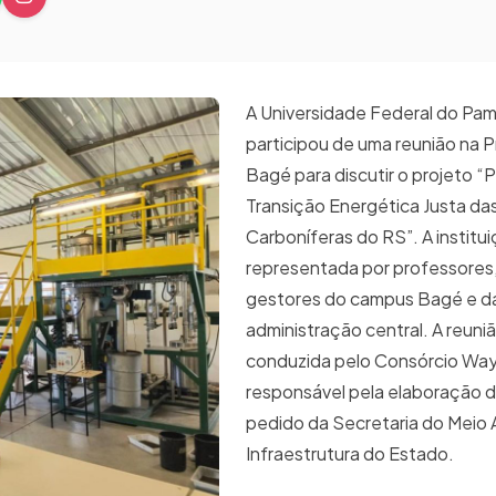
A Universidade Federal do Pa
participou de uma reunião na P
Bagé para discutir o projeto “
Transição Energética Justa da
Carboníferas do RS”. A institui
representada por professores,
gestores do campus Bagé e d
administração central. A reuniã
conduzida pelo Consórcio W
responsável pela elaboração d
pedido da Secretaria do Meio
Infraestrutura do Estado.