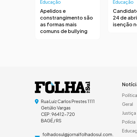
Educação
Educação
Apelidos e
Candidat
constrangimento são
24 de abri
as formas mais
isenção 
comuns de bullying
Notíc
Polític
Rua Luiz Carlos Prestes 1111
Geral
Getúlio Vargas
Justiça
CEP: 96412-720
BAGÉ / RS
Polícia
Educa
folhadosul@jornalfolhadosul.com.