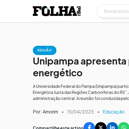
REGIÃO
Unipampa apresenta 
energético
A Universidade Federal do Pampa (Unipampa) partici
Energética Justa das Regiões Carboníferas do RS”. 
administração central. A reunião foi conduzida p
Por: Amorim
•
15/04/2025
•
Educação
Compartilhe este artigo