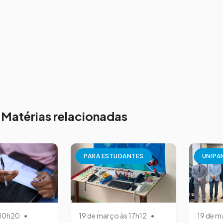
Matérias relacionadas
PARA ESTUDANTES
UNIPA
s 10h20
•
19 de março às 17h12
•
19 de m