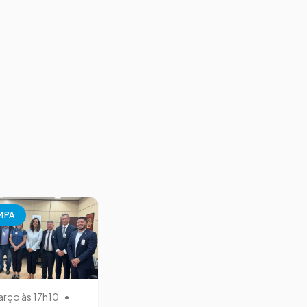
MPA
arço às 17h10
•