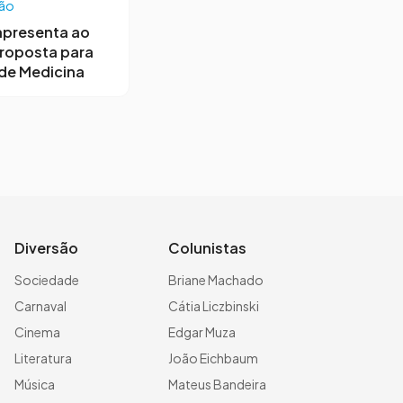
ão
apresenta ao
roposta para
de Medicina
Diversão
Colunistas
Sociedade
Briane Machado
Carnaval
Cátia Liczbinski
Cinema
Edgar Muza
Literatura
João Eichbaum
Música
Mateus Bandeira