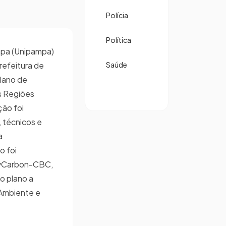
Polícia
Política
mpa (Unipampa)
refeitura de
Saúde
Plano de
s Regiões
ção foi
 técnicos e
a
o foi
ayCarbon-CBC,
o plano a
 Ambiente e