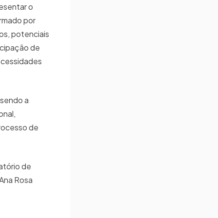
resentar o
ormado por
os, potenciais
ticipação de
necessidades
 sendo a
onal,
processo de
atório de
 Ana Rosa