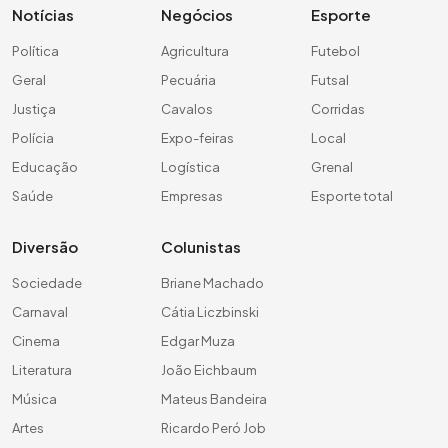
Notícias
Negócios
Esporte
Política
Agricultura
Futebol
Geral
Pecuária
Futsal
Justiça
Cavalos
Corridas
Polícia
Expo-feiras
Local
Educação
Logística
Grenal
Saúde
Empresas
Esporte total
Diversão
Colunistas
Sociedade
Briane Machado
Carnaval
Cátia Liczbinski
Cinema
Edgar Muza
Literatura
João Eichbaum
Música
Mateus Bandeira
Artes
Ricardo Peró Job