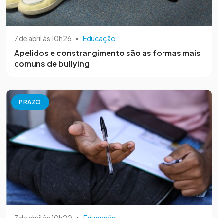
7 de abril às 10h26
•
Educação
Apelidos e constrangimento são as formas mais
comuns de bullying
PRAZO
7 de abril às 10h20
•
Educação