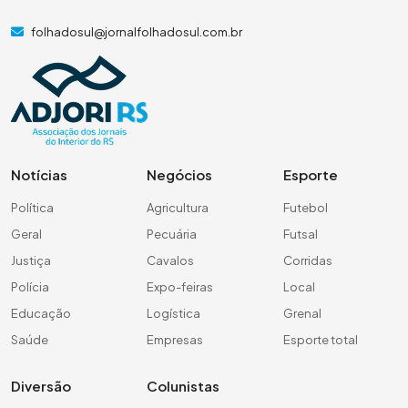
folhadosul@jornalfolhadosul.com.br
Notícias
Negócios
Esporte
Política
Agricultura
Futebol
Geral
Pecuária
Futsal
Justiça
Cavalos
Corridas
Polícia
Expo-feiras
Local
Educação
Logística
Grenal
Saúde
Empresas
Esporte total
Diversão
Colunistas