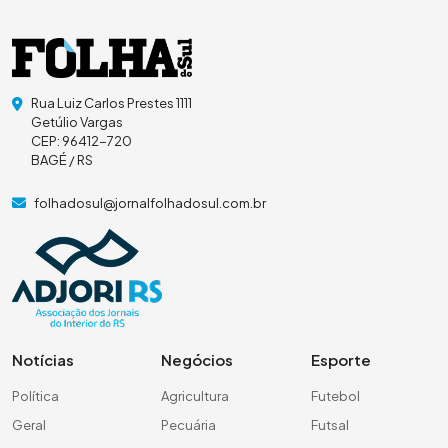
Rua Luiz Carlos Prestes 1111
Getúlio Vargas
CEP: 96412-720
BAGÉ / RS
folhadosul@jornalfolhadosul.com.br
Notícias
Negócios
Esporte
Política
Agricultura
Futebol
Geral
Pecuária
Futsal