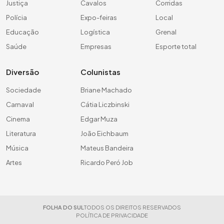
Justiça
Cavalos
Corridas
Polícia
Expo-feiras
Local
Educação
Logística
Grenal
Saúde
Empresas
Esporte total
Diversão
Colunistas
Sociedade
Briane Machado
Carnaval
Cátia Liczbinski
Cinema
Edgar Muza
Literatura
João Eichbaum
Música
Mateus Bandeira
Artes
Ricardo Peró Job
FOLHA DO SUL
TODOS OS DIREITOS RESERVADOS
POLÍTICA DE PRIVACIDADE