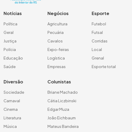
Notícias
Negócios
Esporte
Política
Agricultura
Futebol
Geral
Pecuária
Futsal
Justiça
Cavalos
Corridas
Polícia
Expo-feiras
Local
Educação
Logística
Grenal
Saúde
Empresas
Esporte total
Diversão
Colunistas
Sociedade
Briane Machado
Carnaval
Cátia Liczbinski
Cinema
Edgar Muza
Literatura
João Eichbaum
Música
Mateus Bandeira