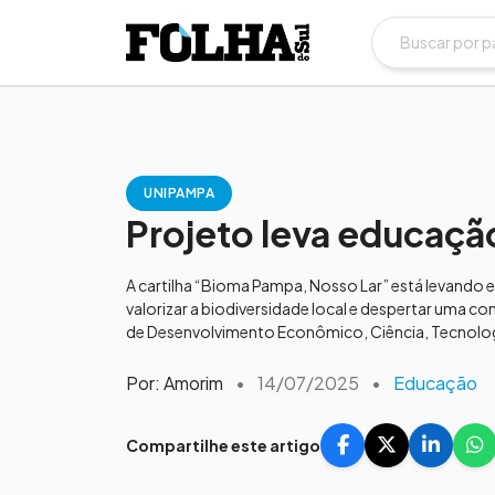
UNIPAMPA
Projeto leva educaçã
A cartilha “Bioma Pampa, Nosso Lar” está levando 
valorizar a biodiversidade local e despertar uma co
de Desenvolvimento Econômico, Ciência, Tecnologi
Por: Amorim
•
14/07/2025
•
Educação
Compartilhe este artigo