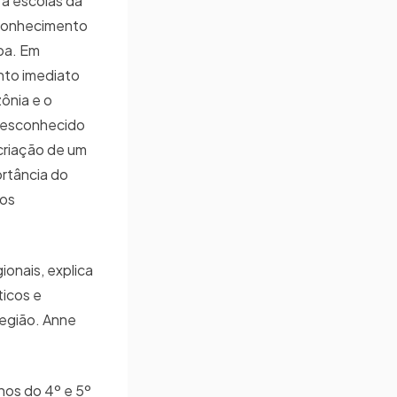
 a escolas da
conhecimento
pa. Em
nto imediato
ônia e o
desconhecido
 criação de um
ortância do
dos
ionais, explica
icos e
região. Anne
nos do 4º e 5º