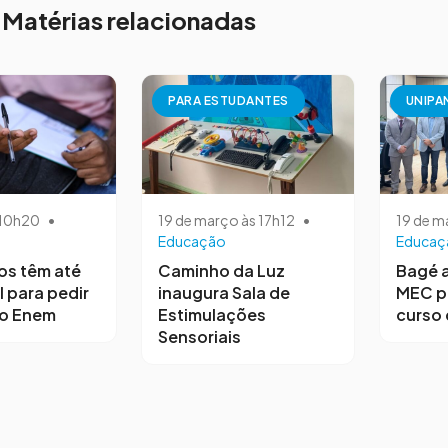
Matérias relacionadas
PARA ESTUDANTES
UNIPA
s 10h20
•
19 de março às 17h12
•
19 de m
Educação
Educaç
os têm até
Caminho da Luz
Bagé 
l para pedir
inaugura Sala de
MEC p
no Enem
Estimulações
curso 
Sensoriais