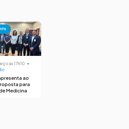
MPA
arço às 17h10
•
ão
apresenta ao
roposta para
de Medicina