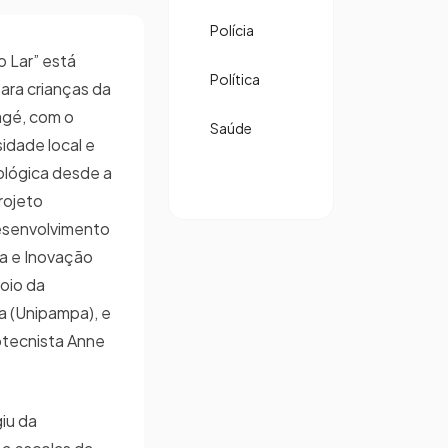
Polícia
o Lar” está
Política
ara crianças da
agé, com o
Saúde
sidade local e
ológica desde a
projeto
esenvolvimento
a e Inovação
oio da
a (Unipampa), e
ootecnista Anne
giu da