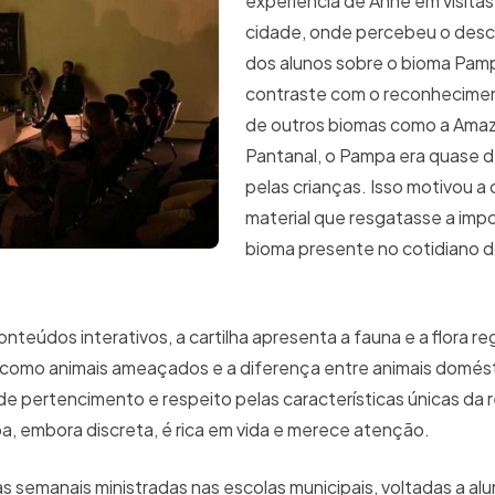
experiência de Anne em visitas
cidade, onde percebeu o des
dos alunos sobre o bioma Pam
contraste com o reconhecime
de outros biomas como a Amaz
Pantanal, o Pampa era quase 
pelas crianças. Isso motivou a
material que resgatasse a imp
bioma presente no cotidiano 
teúdos interativos, a cartilha apresenta a fauna e a flora reg
como animais ameaçados e a diferença entre animais domést
 de pertencimento e respeito pelas características únicas da 
a, embora discreta, é rica em vida e merece atenção.
s semanais ministradas nas escolas municipais, voltadas a alu