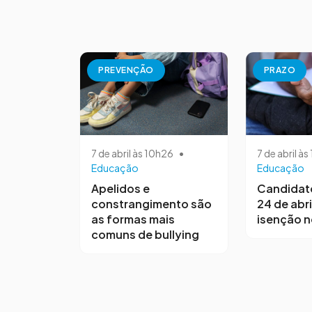
PREVENÇÃO
PRAZO
7 de abril às 10h26
•
7 de abril à
Educação
Educação
Apelidos e
Candidat
constrangimento são
24 de abri
as formas mais
isenção 
comuns de bullying