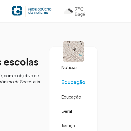
7°C
Bagé
s escolas
Notícias
é, com o objetivo de
homônimo da Secretaria
Educação
Educação
Geral
Justiça