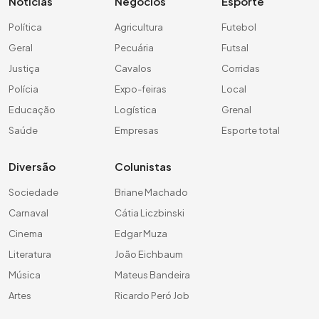
Notícias
Negócios
Esporte
Política
Agricultura
Futebol
Geral
Pecuária
Futsal
Justiça
Cavalos
Corridas
Polícia
Expo-feiras
Local
Educação
Logística
Grenal
Saúde
Empresas
Esporte total
Diversão
Colunistas
Sociedade
Briane Machado
Carnaval
Cátia Liczbinski
Cinema
Edgar Muza
Literatura
João Eichbaum
Música
Mateus Bandeira
Artes
Ricardo Peró Job