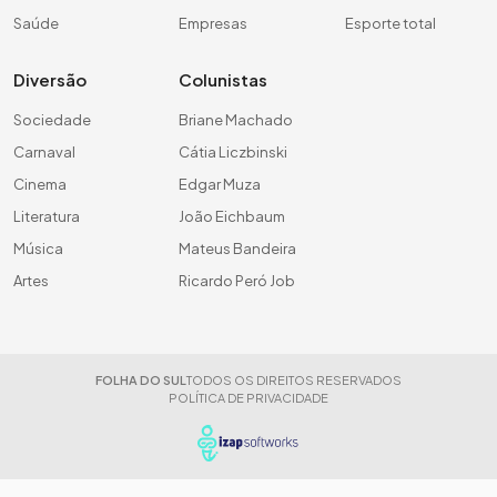
Saúde
Empresas
Esporte total
Diversão
Colunistas
Sociedade
Briane Machado
Carnaval
Cátia Liczbinski
Cinema
Edgar Muza
Literatura
João Eichbaum
Música
Mateus Bandeira
Artes
Ricardo Peró Job
FOLHA DO SUL
TODOS OS DIREITOS RESERVADOS
POLÍTICA DE PRIVACIDADE