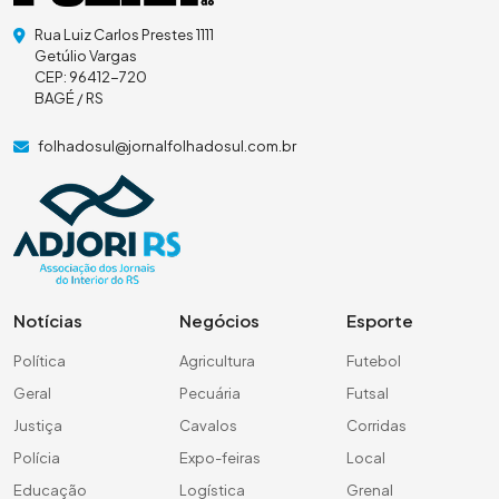
Rua Luiz Carlos Prestes 1111
Getúlio Vargas
CEP: 96412-720
BAGÉ / RS
folhadosul@jornalfolhadosul.com.br
Notícias
Negócios
Esporte
Política
Agricultura
Futebol
Geral
Pecuária
Futsal
Justiça
Cavalos
Corridas
Polícia
Expo-feiras
Local
Educação
Logística
Grenal