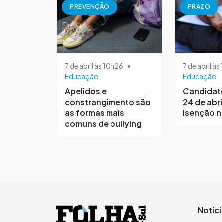
PREVENÇÃO
PRAZO
7 de abril às 10h26
•
7 de abril à
Educação
Educação
Apelidos e
Candidat
constrangimento são
24 de abri
as formas mais
isenção 
comuns de bullying
Notíc