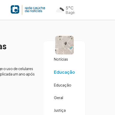
5°C
Bagé
as
Notícias
ge o uso de celulares
Educação
 aplicada um ano após
Educação
Geral
Justiça