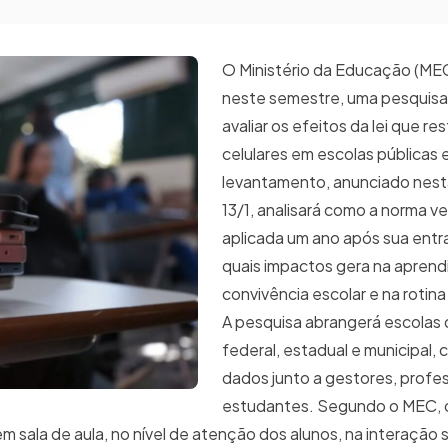
O Ministério da Educação (MEC)
neste semestre, uma pesquisa 
avaliar os efeitos da lei que re
celulares em escolas públicas 
levantamento, anunciado nesta
13/1, analisará como a norma 
aplicada um ano após sua entr
quais impactos gera na aprend
convivência escolar e na roti
A pesquisa abrangerá escolas 
federal, estadual e municipal,
dados junto a gestores, profe
estudantes. Segundo o MEC, o
ala de aula, no nível de atenção dos alunos, na interação s