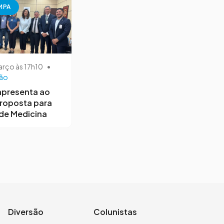
MPA
arço às 17h10
•
ão
apresenta ao
roposta para
de Medicina
Diversão
Colunistas