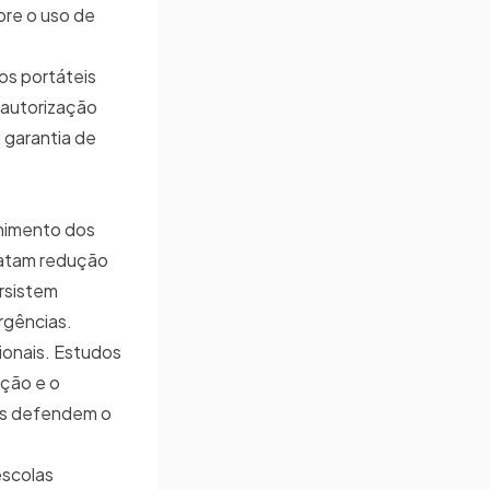
bre o uso de
cos portáteis
e autorização
 garantia de
lhimento dos
latam redução
ersistem
rgências.
cionais. Estudos
ação e o
tas defendem o
escolas