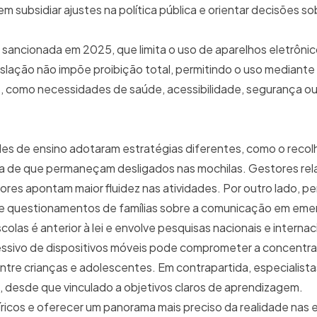
subsidiar ajustes na política pública e orientar decisões so
0, sancionada em 2025, que limita o uso de aparelhos eletrôni
egislação não impõe proibição total, permitindo o uso mediant
, como necessidades de saúde, acessibilidade, segurança ou
es de ensino adotaram estratégias diferentes, como o reco
ncia de que permaneçam desligados nas mochilas. Gestores re
res apontam maior fluidez nas atividades. Por outro lado, p
s e questionamentos de famílias sobre a comunicação em eme
olas é anterior à lei e envolve pesquisas nacionais e interna
essivo de dispositivos móveis pode comprometer a concentr
tre crianças e adolescentes. Em contrapartida, especialis
 desde que vinculado a objetivos claros de aprendizagem.
ricos e oferecer um panorama mais preciso da realidade nas 