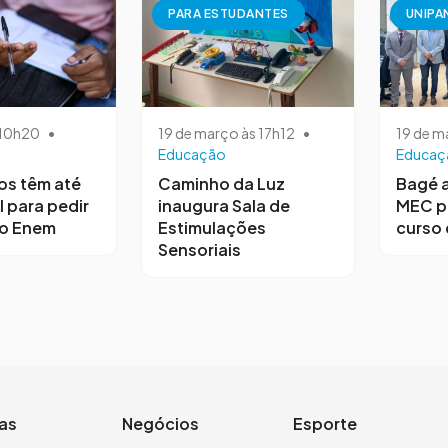
PARA ESTUDANTES
UNIPA
s 10h20
•
19 de março às 17h12
•
19 de m
Educação
Educaç
os têm até
Caminho da Luz
Bagé 
l para pedir
inaugura Sala de
MEC p
no Enem
Estimulações
curso 
Sensoriais
ias
Negócios
Esporte