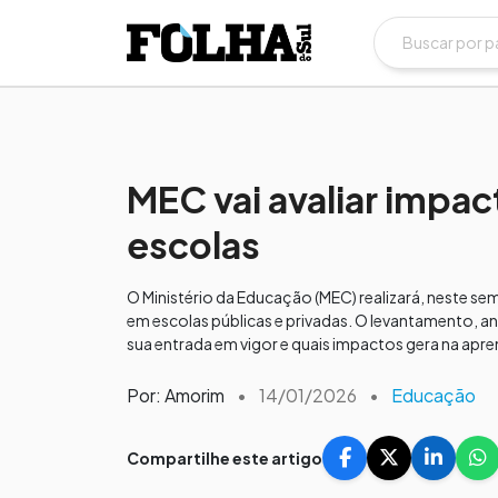
MEC vai avaliar impac
escolas
O Ministério da Educação (MEC) realizará, neste seme
em escolas públicas e privadas. O levantamento, a
sua entrada em vigor e quais impactos gera na apre
Por: Amorim
•
14/01/2026
•
Educação
Compartilhe este artigo