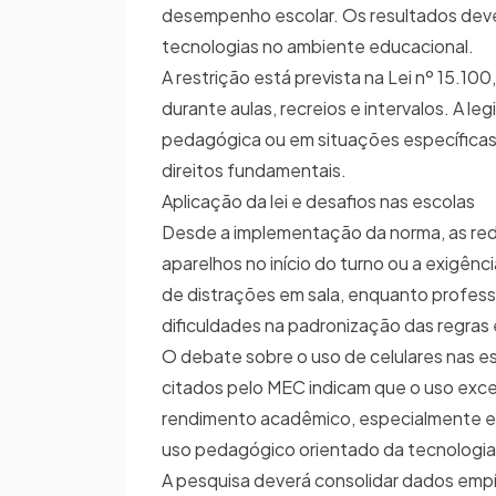
desempenho escolar. Os resultados devem 
tecnologias no ambiente educacional.
A restrição está prevista na Lei nº 15.10
durante aulas, recreios e intervalos. A l
pedagógica ou em situações específicas
direitos fundamentais.
Aplicação da lei e desafios nas escolas
Desde a implementação da norma, as red
aparelhos no início do turno ou a exigê
de distrações em sala, enquanto professo
dificuldades na padronização das regra
O debate sobre o uso de celulares nas esc
citados pelo MEC indicam que o uso exc
rendimento acadêmico, especialmente en
uso pedagógico orientado da tecnologia,
A pesquisa deverá consolidar dados empí