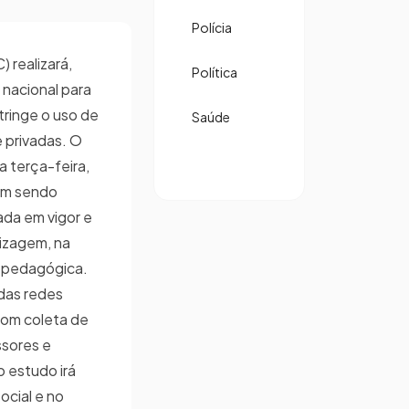
Polícia
 realizará,
Política
nacional para
stringe o uso de
Saúde
e privadas. O
 terça-feira,
vem sendo
ada em vigor e
izagem, na
na pedagógica.
das redes
 com coleta de
ssores e
 estudo irá
ocial e no