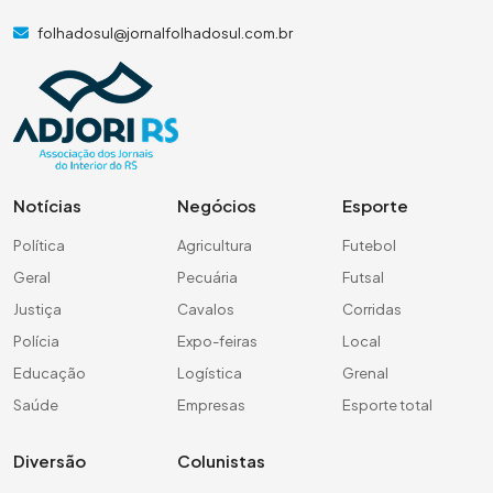
folhadosul@jornalfolhadosul.com.br
Notícias
Negócios
Esporte
Política
Agricultura
Futebol
Geral
Pecuária
Futsal
Justiça
Cavalos
Corridas
Polícia
Expo-feiras
Local
Educação
Logística
Grenal
Saúde
Empresas
Esporte total
Diversão
Colunistas