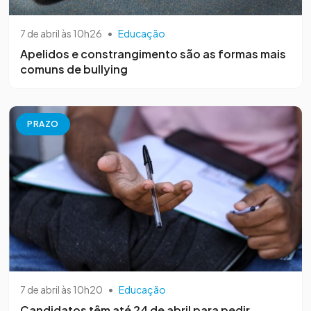
7 de abril às 10h26
•
Educação
Apelidos e constrangimento são as formas mais
comuns de bullying
PRAZO
7 de abril às 10h20
•
Educação
Candidatos têm até 24 de abril para pedir