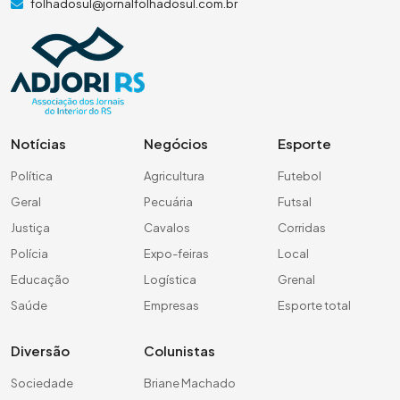
folhadosul@jornalfolhadosul.com.br
Notícias
Negócios
Esporte
Política
Agricultura
Futebol
Geral
Pecuária
Futsal
Justiça
Cavalos
Corridas
Polícia
Expo-feiras
Local
Educação
Logística
Grenal
Saúde
Empresas
Esporte total
Diversão
Colunistas
Sociedade
Briane Machado