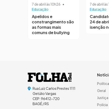
7 de abril às 10h26
•
7 de abril à
Educação
Educação
Apelidos e
Candidat
constrangimento são
24 de abri
as formas mais
isenção 
comuns de bullying
Notíc
Polític
Rua Luiz Carlos Prestes 1111
Geral
Getúlio Vargas
Justiça
CEP: 96412-720
BAGÉ / RS
Polícia