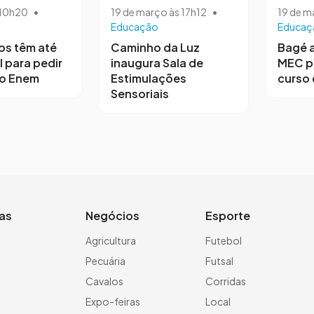
s 10h20
•
19 de março às 17h12
•
19 de m
Educação
Educaç
os têm até
Caminho da Luz
Bagé 
l para pedir
inaugura Sala de
MEC p
no Enem
Estimulações
curso 
Sensoriais
ias
Negócios
Esporte
a
Agricultura
Futebol
Pecuária
Futsal
Cavalos
Corridas
Expo-feiras
Local