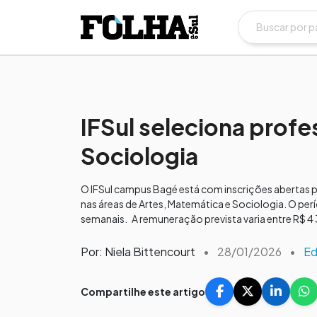
IFSul seleciona prof
Sociologia
O IFSul campus Bagé está com inscrições abertas p
nas áreas de Artes, Matemática e Sociologia. O perí
semanais. A remuneração prevista varia entre R$ 4 
Por: Niela Bittencourt
•
28/01/2026
•
Ed
Compartilhe este artigo