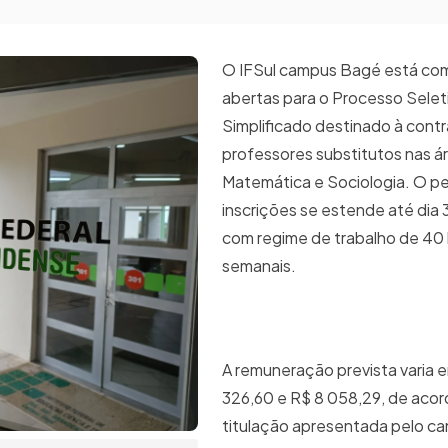
O IFSul campus Bagé está com
abertas para o Processo Selet
Simplificado destinado à cont
professores substitutos nas ár
Matemática e Sociologia. O p
inscrições se estende até dia 3
com regime de trabalho de 40
semanais.
A remuneração prevista varia 
326,60 e R$ 8 058,29, de aco
titulação apresentada pelo ca