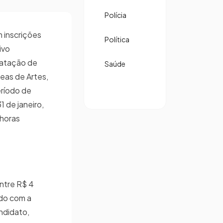
Polícia
 inscrições
Política
ivo
ratação de
Saúde
eas de Artes,
eríodo de
1 de janeiro,
 horas
entre R$ 4
rdo com a
ndidato,