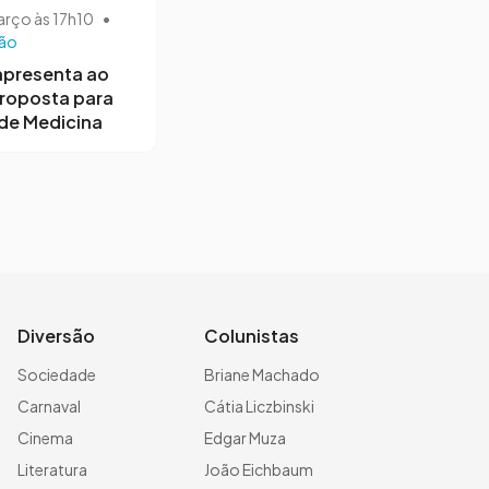
arço às 17h10
•
ão
apresenta ao
roposta para
de Medicina
Diversão
Colunistas
Sociedade
Briane Machado
Carnaval
Cátia Liczbinski
Cinema
Edgar Muza
Literatura
João Eichbaum