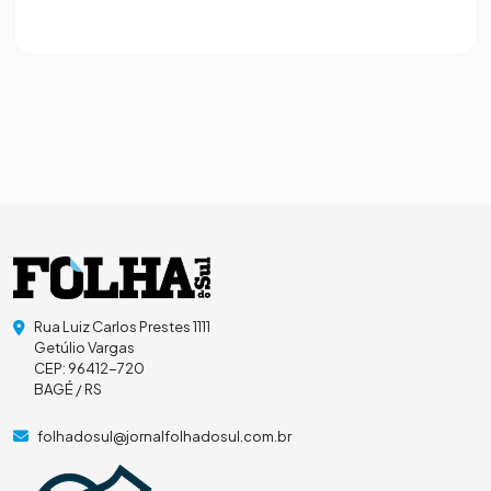
Rua Luiz Carlos Prestes 1111
Getúlio Vargas
CEP: 96412-720
BAGÉ / RS
folhadosul@jornalfolhadosul.com.br