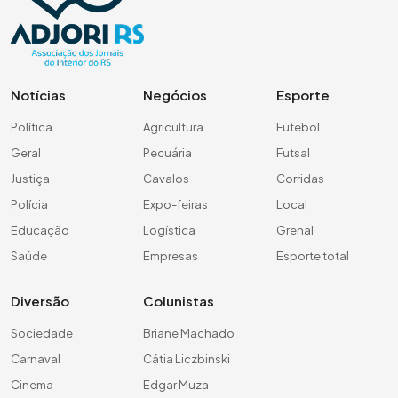
Notícias
Negócios
Esporte
Política
Agricultura
Futebol
Geral
Pecuária
Futsal
Justiça
Cavalos
Corridas
Polícia
Expo-feiras
Local
Educação
Logística
Grenal
Saúde
Empresas
Esporte total
Diversão
Colunistas
Sociedade
Briane Machado
Carnaval
Cátia Liczbinski
Cinema
Edgar Muza