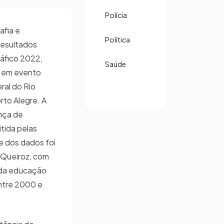
Polícia
afia e
Política
 resultados
áfico 2022,
Saúde
, em evento
ral do Rio
to Alegre. A
nça de
itida pelas
se dos dados foi
a Queiroz, com
 da educação
entre 2000 e