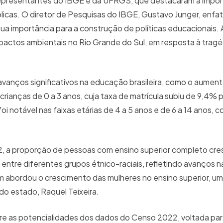
representantes do IBGE e da UFRGS, que destacaram a impor
licas. O diretor de Pesquisas do IBGE, Gustavo Junger, enfat
ua importância para a construção de políticas educacionais. A
actos ambientais no Rio Grande do Sul, em resposta à tragé
anços significativos na educação brasileira, como o aument
crianças de 0 a 3 anos, cuja taxa de matrícula subiu de 9,4% 
 notável nas faixas etárias de 4 a 5 anos e de 6 a 14 anos, 
, a proporção de pessoas com ensino superior completo cr
ntre diferentes grupos étnico-raciais, refletindo avanços n
m abordou o crescimento das mulheres no ensino superior, u
do estado, Raquel Teixeira.
bre as potencialidades dos dados do Censo 2022, voltada pa