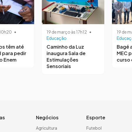
s 10h20
•
19 de março às 17h12
•
19 de m
Educação
Educaç
os têm até
Caminho da Luz
Bagé 
l para pedir
inaugura Sala de
MEC p
no Enem
Estimulações
curso 
Sensoriais
ias
Negócios
Esporte
a
Agricultura
Futebol