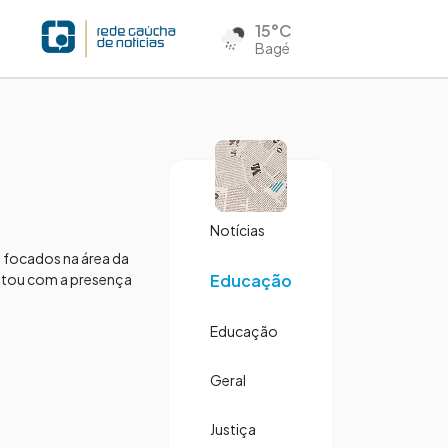
15°C
Bagé
Notícias
, focados na área da
ontou com a presença
Educação
Educação
Geral
Justiça