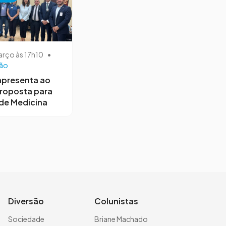
arço às 17h10
•
ão
apresenta ao
roposta para
de Medicina
Diversão
Colunistas
Sociedade
Briane Machado