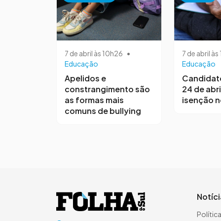
7 de abril às 10h26
•
7 de abril à
Educação
Educação
Apelidos e
Candidat
constrangimento são
24 de abri
as formas mais
isenção 
comuns de bullying
Notíc
Polític