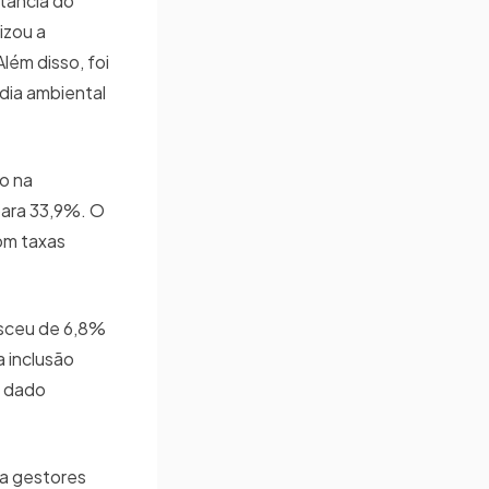
tância do
izou a
lém disso, foi
dia ambiental
o na
para 33,9%. O
com taxas
esceu de 6,8%
a inclusão
m dado
ra gestores