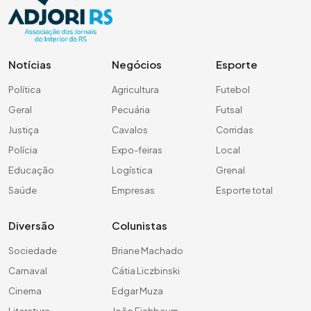
Notícias
Negócios
Esporte
Política
Agricultura
Futebol
Geral
Pecuária
Futsal
Justiça
Cavalos
Corridas
Polícia
Expo-feiras
Local
Educação
Logística
Grenal
Saúde
Empresas
Esporte total
Diversão
Colunistas
Sociedade
Briane Machado
Carnaval
Cátia Liczbinski
Cinema
Edgar Muza