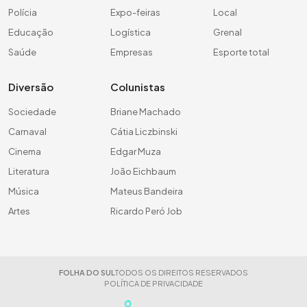
Polícia
Expo-feiras
Local
Educação
Logística
Grenal
Saúde
Empresas
Esporte total
Diversão
Colunistas
Sociedade
Briane Machado
Carnaval
Cátia Liczbinski
Cinema
Edgar Muza
Literatura
João Eichbaum
Música
Mateus Bandeira
Artes
Ricardo Peró Job
FOLHA DO SUL
TODOS OS DIREITOS RESERVADOS
POLÍTICA DE PRIVACIDADE