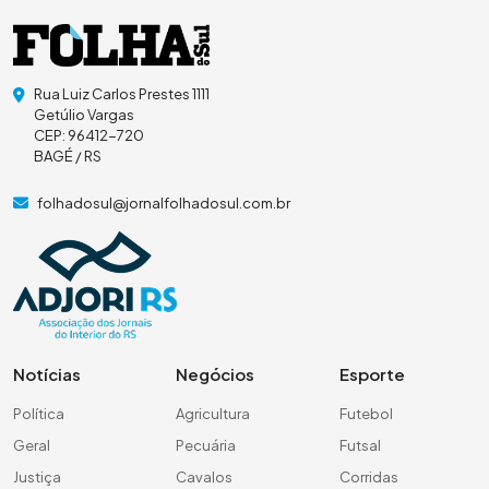
Rua Luiz Carlos Prestes 1111
Getúlio Vargas
CEP: 96412-720
BAGÉ / RS
folhadosul@jornalfolhadosul.com.br
Notícias
Negócios
Esporte
Política
Agricultura
Futebol
Geral
Pecuária
Futsal
Justiça
Cavalos
Corridas