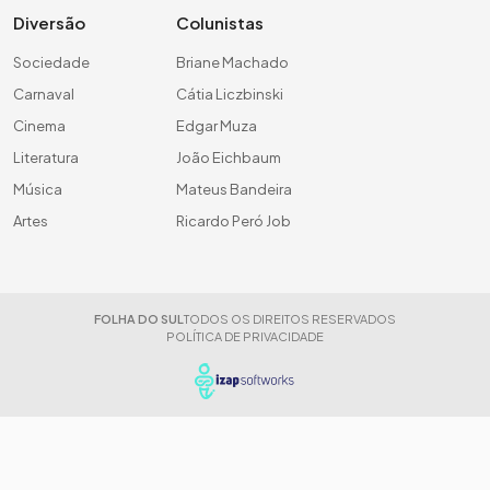
Diversão
Colunistas
Sociedade
Briane Machado
Carnaval
Cátia Liczbinski
Cinema
Edgar Muza
Literatura
João Eichbaum
Música
Mateus Bandeira
Artes
Ricardo Peró Job
FOLHA DO SUL
TODOS OS DIREITOS RESERVADOS
POLÍTICA DE PRIVACIDADE