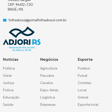
CEP: 96412-720
BAGÉ / RS
folhadosul@jornalfolhadosul.com.br
Notícias
Negócios
Esporte
Política
Agricultura
Futebol
Geral
Pecuária
Futsal
Justiça
Cavalos
Corridas
Polícia
Expo-feiras
Local
Educação
Logística
Grenal
Saúde
Empresas
Esporte total