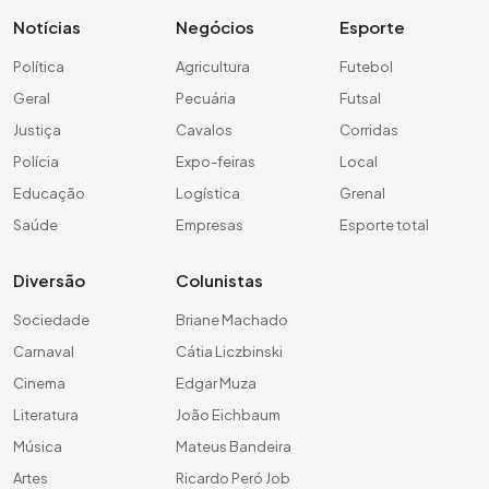
Notícias
Negócios
Esporte
Política
Agricultura
Futebol
Geral
Pecuária
Futsal
Justiça
Cavalos
Corridas
Polícia
Expo-feiras
Local
Educação
Logística
Grenal
Saúde
Empresas
Esporte total
Diversão
Colunistas
Sociedade
Briane Machado
Carnaval
Cátia Liczbinski
Cinema
Edgar Muza
Literatura
João Eichbaum
Música
Mateus Bandeira
Artes
Ricardo Peró Job