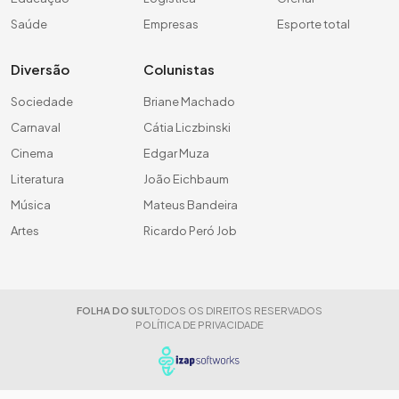
Saúde
Empresas
Esporte total
Diversão
Colunistas
Sociedade
Briane Machado
Carnaval
Cátia Liczbinski
Cinema
Edgar Muza
Literatura
João Eichbaum
Música
Mateus Bandeira
Artes
Ricardo Peró Job
FOLHA DO SUL
TODOS OS DIREITOS RESERVADOS
POLÍTICA DE PRIVACIDADE