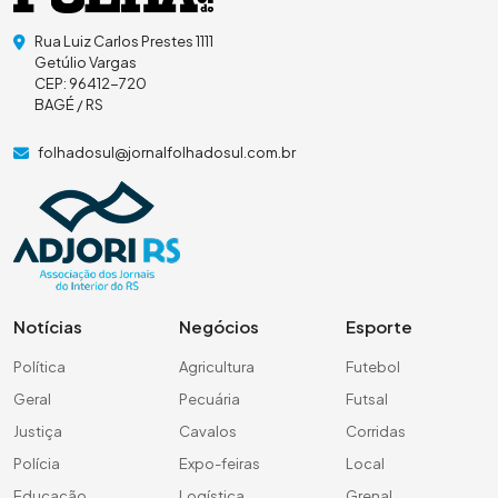
Rua Luiz Carlos Prestes 1111
Getúlio Vargas
CEP: 96412-720
BAGÉ / RS
folhadosul@jornalfolhadosul.com.br
Notícias
Negócios
Esporte
Política
Agricultura
Futebol
Geral
Pecuária
Futsal
Justiça
Cavalos
Corridas
Polícia
Expo-feiras
Local
Educação
Logística
Grenal