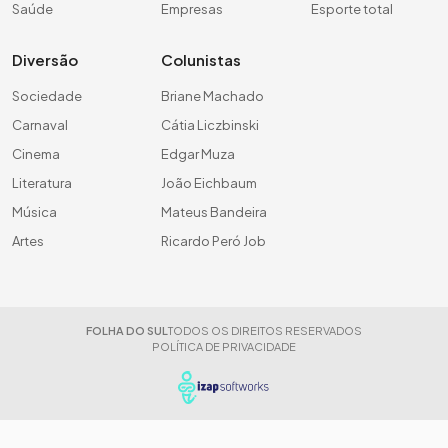
Saúde
Empresas
Esporte total
Diversão
Colunistas
Sociedade
Briane Machado
Carnaval
Cátia Liczbinski
Cinema
Edgar Muza
Literatura
João Eichbaum
Música
Mateus Bandeira
Artes
Ricardo Peró Job
FOLHA DO SUL
TODOS OS DIREITOS RESERVADOS
POLÍTICA DE PRIVACIDADE