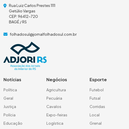
Rua Luiz Carlos Prestes 1111
Getúlio Vargas
CEP: 96412-720
BAGÉ / RS
folhadosul@jornalfolhadosul.com.br
Notícias
Negócios
Esporte
Política
Agricultura
Futebol
Geral
Pecuária
Futsal
Justiça
Cavalos
Corridas
Polícia
Expo-feiras
Local
Educação
Logística
Grenal