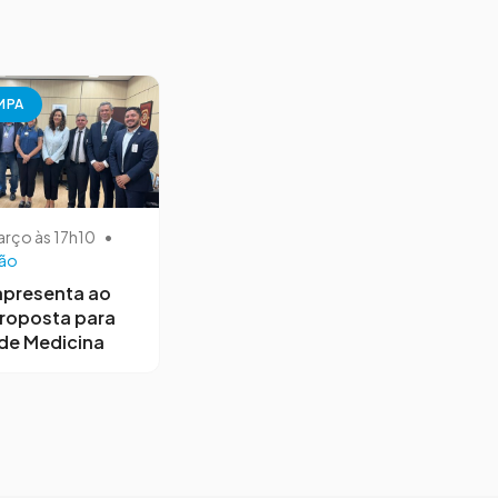
MPA
arço às 17h10
•
ão
apresenta ao
roposta para
de Medicina