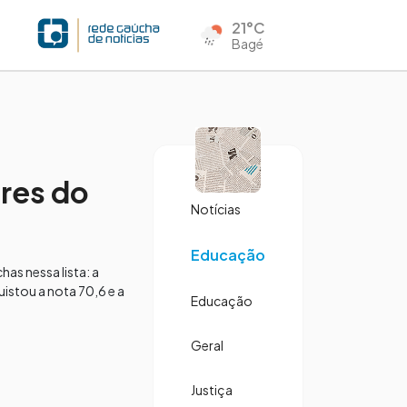
21°C
Bagé
ores do
Notícias
Educação
as nessa lista: a
istou a nota 70,6 e a
Educação
Geral
Justiça