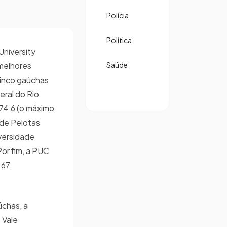
Polícia
Política
University
melhores
Saúde
cinco gaúchas
eral do Rio
74,6 (o máximo
 de Pelotas
iversidade
Por fim, a PUC
67,
úchas, a
 Vale