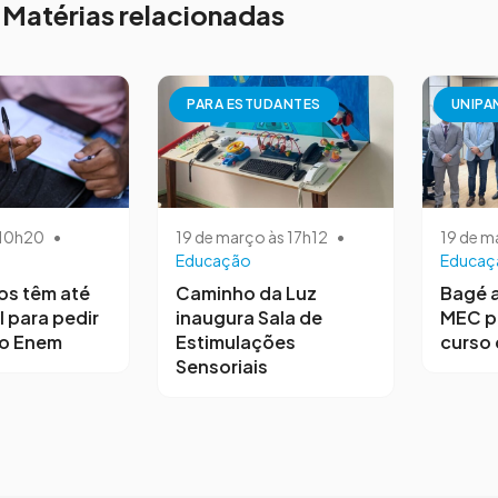
Matérias relacionadas
PARA ESTUDANTES
UNIPA
s 10h20
•
19 de março às 17h12
•
19 de m
Educação
Educaç
os têm até
Caminho da Luz
Bagé 
l para pedir
inaugura Sala de
MEC p
no Enem
Estimulações
curso 
Sensoriais