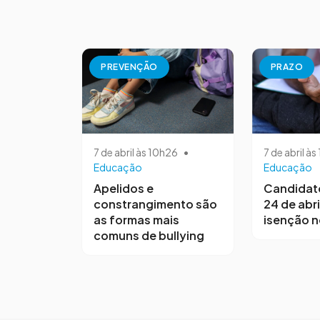
PREVENÇÃO
PRAZO
7 de abril às 10h26
•
7 de abril à
Educação
Educação
Apelidos e
Candidat
constrangimento são
24 de abri
as formas mais
isenção 
comuns de bullying