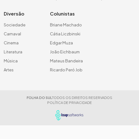
Diversão
Colunistas
Sociedade
Briane Machado
Carnaval
Cátia Liczbinski
Cinema
Edgar Muza
Literatura
João Eichbaum
Música
Mateus Bandeira
Artes
Ricardo Peró Job
FOLHA DO SUL
TODOS OS DIREITOS RESERVADOS
POLÍTICA DE PRIVACIDADE