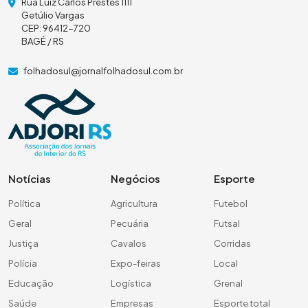
Rua Luiz Carlos Prestes 1111
Getúlio Vargas
CEP: 96412-720
BAGÉ / RS
folhadosul@jornalfolhadosul.com.br
Notícias
Negócios
Esporte
Política
Agricultura
Futebol
Geral
Pecuária
Futsal
Justiça
Cavalos
Corridas
Polícia
Expo-feiras
Local
Educação
Logística
Grenal
Saúde
Empresas
Esporte total