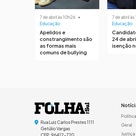
7 de abril às 10h26
•
7 de abril à
Educação
Educação
Apelidos e
Candidat
constrangimento são
24 de abri
as formas mais
isenção 
comuns de bullying
Notíc
Polític
Rua Luiz Carlos Prestes 1111
Geral
Getúlio Vargas
Justiça
CEP: 96412-720