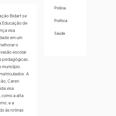
Polícia
ação Bidart se
Política
 a Educação de
nça visa
Saúde
lidade em um
melhorar o
evasão escolar
s pedagógicas,
 município.
 matriculados. A
ção, Caren
da visa
, como a alta
rno, e a
do às rotinas