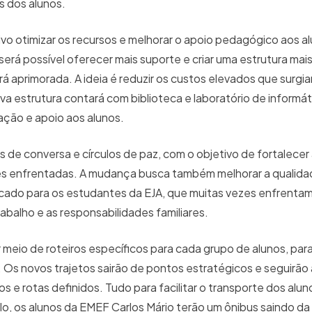
es dos alunos.
vo otimizar os recursos e melhorar o apoio pedagógico aos a
erá possível oferecer mais suporte e criar uma estrutura mais
rá aprimorada. A ideia é reduzir os custos elevados que surgi
va estrutura contará com biblioteca e laboratório de informát
tação e apoio aos alunos.
s de conversa e círculos de paz, com o objetivo de fortalece
des enfrentadas. A mudança busca também melhorar a qualida
cado para os estudantes da EJA, que muitas vezes enfrentam
rabalho e as responsabilidades familiares.
 meio de roteiros específicos para cada grupo de alunos, para
 Os novos trajetos sairão de pontos estratégicos e seguirão
os e rotas definidos. Tudo para facilitar o transporte dos alun
lo, os alunos da EMEF Carlos Mário terão um ônibus saindo da