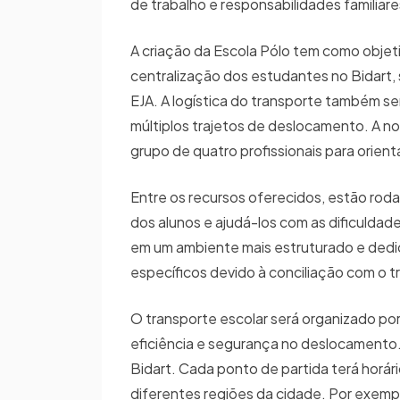
de trabalho e responsabilidades familiar
A criação da Escola Pólo tem como objeti
centralização dos estudantes no Bidart, s
EJA. A logística do transporte também se
múltiplos trajetos de deslocamento. A no
grupo de quatro profissionais para orien
Entre os recursos oferecidos, estão roda
dos alunos e ajudá-los com as dificulda
em um ambiente mais estruturado e dedi
específicos devido à conciliação com o t
O transporte escolar será organizado por
eficiência e segurança no deslocamento.
Bidart. Cada ponto de partida terá horári
diferentes regiões da cidade. Por exemp