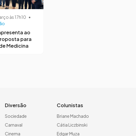
arço às 17h10
•
ão
apresenta ao
roposta para
de Medicina
Diversão
Colunistas
Sociedade
Briane Machado
Carnaval
Cátia Liczbinski
Cinema
Edgar Muza