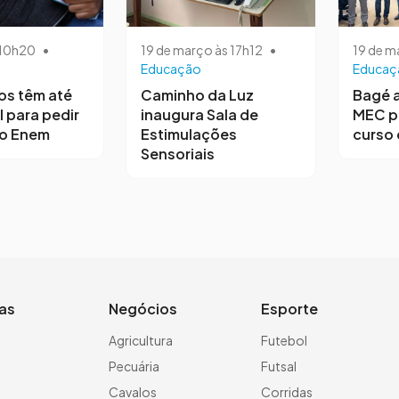
s 10h20
•
19 de março às 17h12
•
19 de m
Educação
Educaç
os têm até
Caminho da Luz
Bagé 
l para pedir
inaugura Sala de
MEC p
no Enem
Estimulações
curso 
Sensoriais
ias
Negócios
Esporte
a
Agricultura
Futebol
Pecuária
Futsal
Cavalos
Corridas