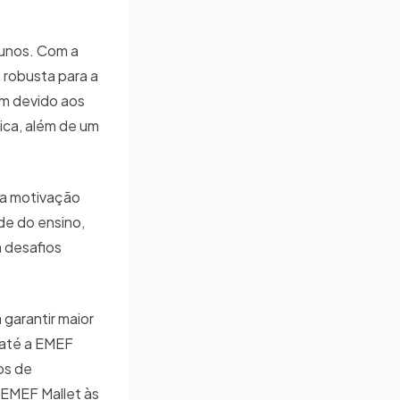
lunos. Com a
 robusta para a
am devido aos
ica, além de um
r a motivação
de do ensino,
 desafios
 garantir maior
 até a EMEF
os de
 EMEF Mallet às