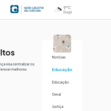
9°C
Bagé
ltos
Notícias
ça visa centralizar os
oferecer melhores
Educação
Educação
Geral
Justiça