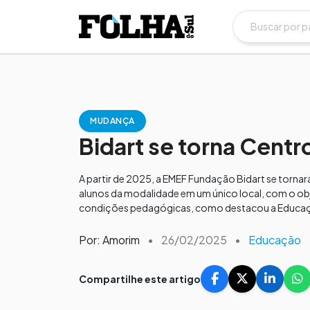
MUDANÇA
Bidart se torna Centr
A partir de 2025, a EMEF Fundação Bidart se tornará
alunos da modalidade em um único local, com o obj
condições pedagógicas, como destacou a Educaç
Por: Amorim
•
26/02/2025
•
Educação
Compartilhe este artigo