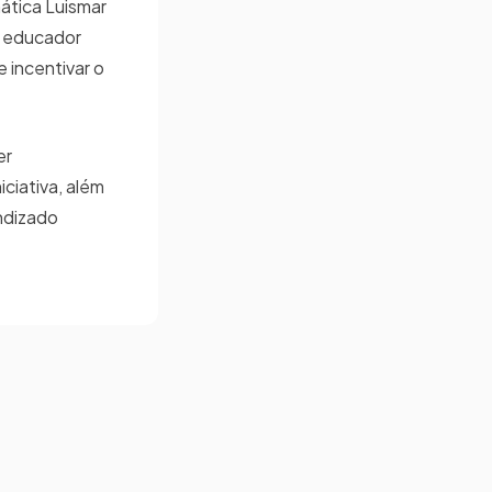
ática Luismar
O educador
 incentivar o
er
ciativa, além
ndizado