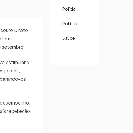
Polícia
Política
esouro Direto
e reúne
Saúde
de setembro.
vo estimular o
os jovens,
reparando-os
eu desempenho.
país receberão