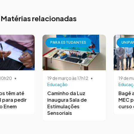
Matérias relacionadas
PARA ESTUDANTES
UNIPA
s 10h20
•
19 de março às 17h12
•
19 de m
Educação
Educaç
os têm até
Caminho da Luz
Bagé 
l para pedir
inaugura Sala de
MEC p
no Enem
Estimulações
curso 
Sensoriais