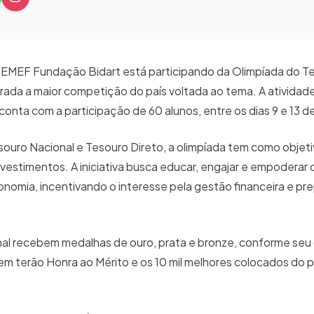
 EMEF Fundação Bidart está participando da Olimpíada do T
rada a maior competição do país voltada ao tema. A atividad
conta com a participação de 60 alunos, entre os dias 9 e 13 
souro Nacional e Tesouro Direto, a olimpíada tem como objeti
vestimentos. A iniciativa busca educar, engajar e empoderar 
omia, incentivando o interesse pela gestão financeira e p
ional recebem medalhas de ouro, prata e bronze, conforme s
rem terão Honra ao Mérito e os 10 mil melhores colocados do 