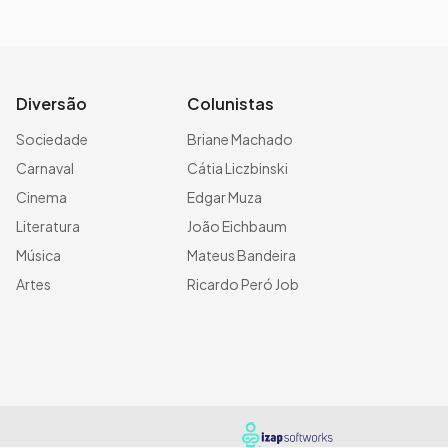
Diversão
Colunistas
Sociedade
Briane Machado
Carnaval
Cátia Liczbinski
Cinema
Edgar Muza
Literatura
João Eichbaum
Música
Mateus Bandeira
Artes
Ricardo Peró Job