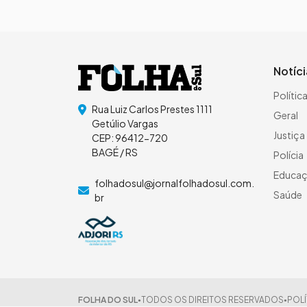
Notíc
Polític
Rua Luiz Carlos Prestes 1111
Geral
Getúlio Vargas
Justiça
CEP: 96412-720
BAGÉ / RS
Polícia
Educa
folhadosul@jornalfolhadosul.com.
Saúde
br
FOLHA DO SUL
TODOS OS DIREITOS RESERVADOS
POLÍ
●
●