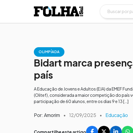
OLIMPÍADA
Bidart marca presenç
país
A Educação de Jovens e Adultos (EJA) da EMEF Fund
(Olitef), considerada a maior competição do país v
participação de 60 alunos, entre os dias 9 e 13 […]
Por: Amorim
•
12/09/2025
•
Educação
Compartilhe este artigo