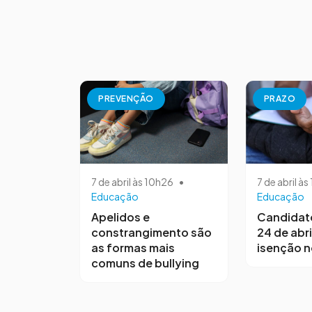
PREVENÇÃO
PRAZO
7 de abril às 10h26
•
7 de abril à
Educação
Educação
Apelidos e
Candidat
constrangimento são
24 de abri
as formas mais
isenção 
comuns de bullying