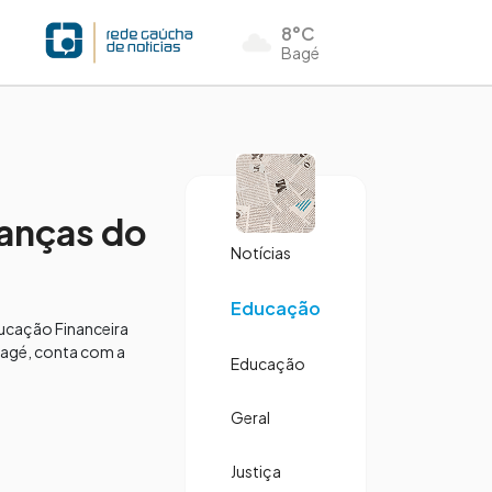
8°C
Bagé
nanças do
Notícias
Educação
ducação Financeira
 Bagé, conta com a
Educação
Geral
Justiça