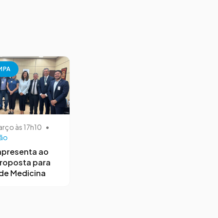
MPA
arço às 17h10
•
ão
apresenta ao
roposta para
de Medicina