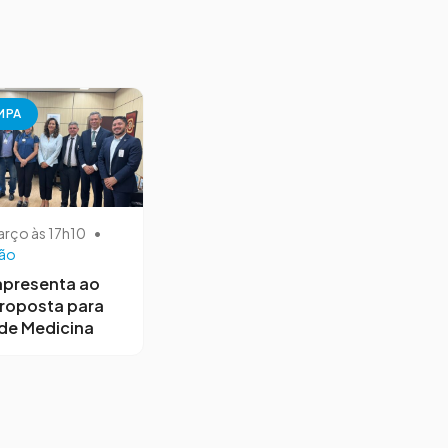
MPA
arço às 17h10
•
ão
apresenta ao
roposta para
de Medicina