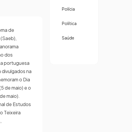
Polícia
Política
tema de
 (Saeb),
Saúde
panorama
ho dos
gua portuguesa
 divulgados na
emoram o Dia
5 de maio) e o
de maio).
nal de Estudos
o Teixeira
,