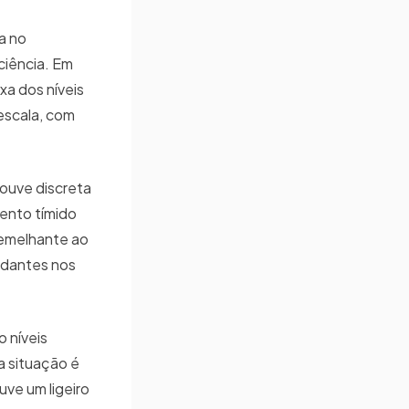
a no
ciência. Em
xa dos níveis
escala, com
ouve discreta
ento tímido
 semelhante ao
udantes nos
 níveis
a situação é
uve um ligeiro