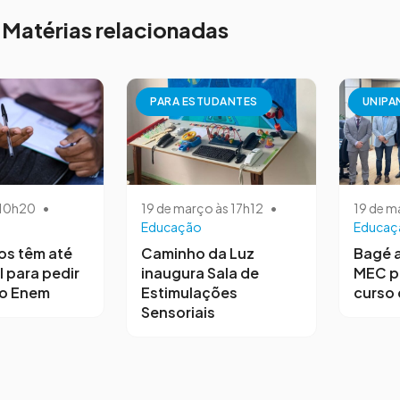
Matérias relacionadas
PARA ESTUDANTES
UNIPA
s 10h20
•
19 de março às 17h12
•
19 de m
Educação
Educaç
os têm até
Caminho da Luz
Bagé 
l para pedir
inaugura Sala de
MEC p
no Enem
Estimulações
curso 
Sensoriais