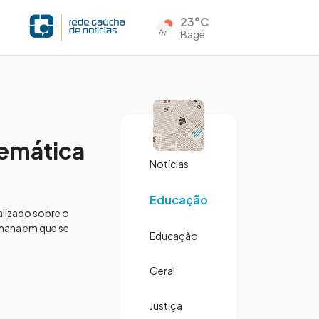
23°C
Bagé
emática
Notícias
Educação
alizado sobre o
mana em que se
Educação
Geral
Justiça