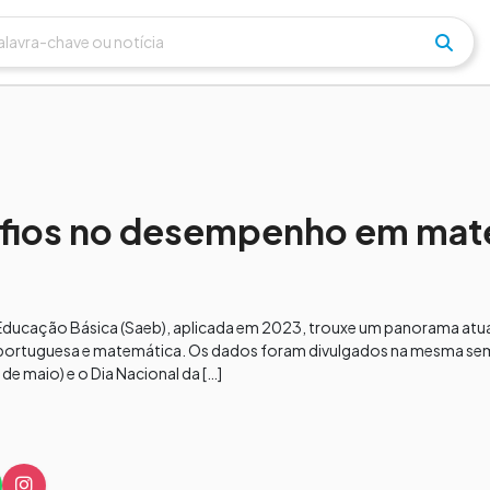
safios no desempenho em mat
 Educação Básica (Saeb), aplicada em 2023, trouxe um panorama atu
 portuguesa e matemática. Os dados foram divulgados na mesma se
e maio) e o Dia Nacional da […]