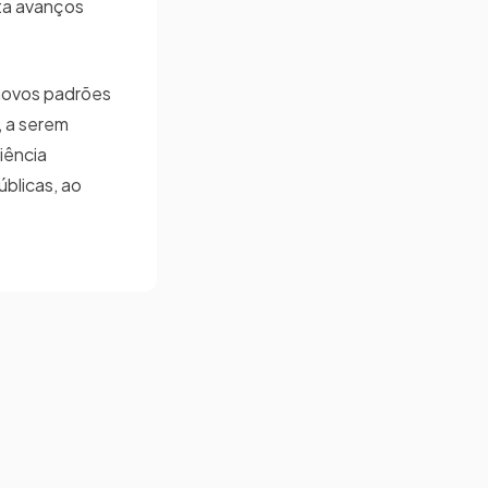
nta avanços
 novos padrões
, a serem
iência
blicas, ao