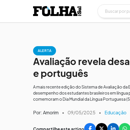
ALERTA
Avaliação revela de
e português
A mais recente edição do Sistema de Avaliação da
desempenho dos estudantes brasileiros em língua
comemoram o Dia Mundial da Língua Portuguesa (5 d
Por: Amorim
•
09/05/2025
•
Educação
Compartilhe este artigo