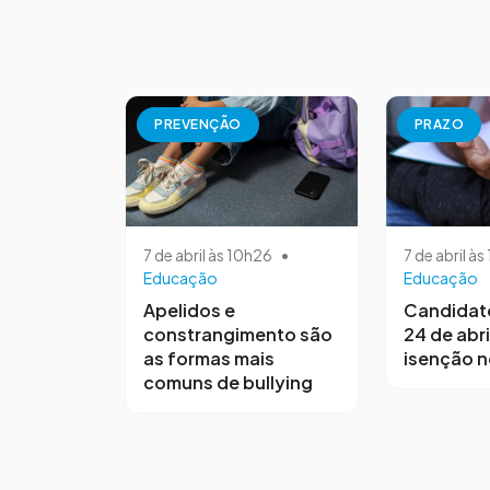
PREVENÇÃO
PRAZO
7 de abril às 10h26
•
7 de abril à
Educação
Educação
Apelidos e
Candidat
constrangimento são
24 de abri
as formas mais
isenção 
comuns de bullying