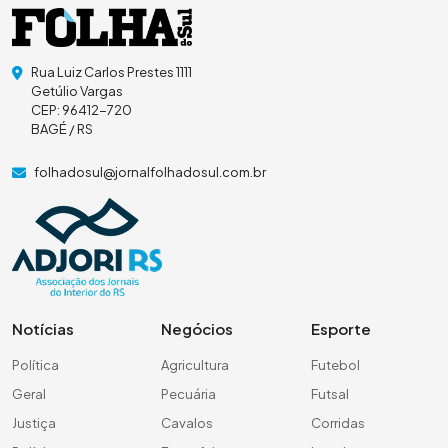
Rua Luiz Carlos Prestes 1111
Getúlio Vargas
CEP: 96412-720
BAGÉ / RS
folhadosul@jornalfolhadosul.com.br
Notícias
Negócios
Esporte
Política
Agricultura
Futebol
Geral
Pecuária
Futsal
Justiça
Cavalos
Corridas