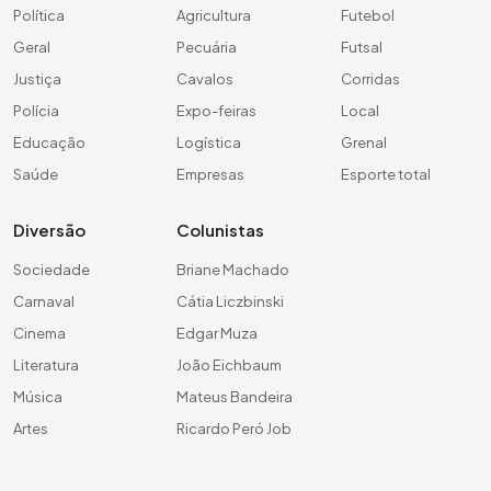
Política
Agricultura
Futebol
Geral
Pecuária
Futsal
Justiça
Cavalos
Corridas
Polícia
Expo-feiras
Local
Educação
Logística
Grenal
Saúde
Empresas
Esporte total
Diversão
Colunistas
Sociedade
Briane Machado
Carnaval
Cátia Liczbinski
Cinema
Edgar Muza
Literatura
João Eichbaum
Música
Mateus Bandeira
Artes
Ricardo Peró Job