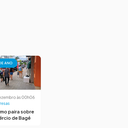
 DE ANO
dezembro às 00h06
resas
mo paira sobre
ércio de Bagé