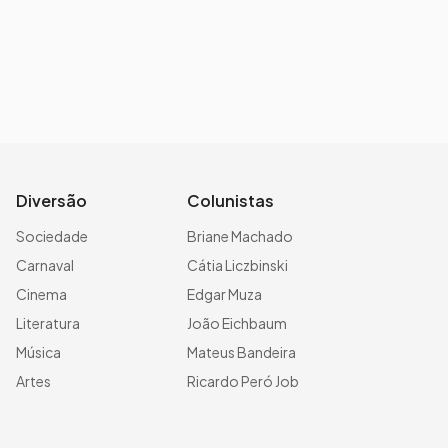
Diversão
Colunistas
Sociedade
Briane Machado
Carnaval
Cátia Liczbinski
Cinema
Edgar Muza
Literatura
João Eichbaum
Música
Mateus Bandeira
Artes
Ricardo Peró Job