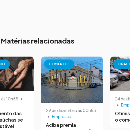
Matérias relacionadas
CIO
COMÉRCIO
FINAL
o às 10h58
•
24 de 
•
Emp
29 de dezembro às 00h53
mento das
Otimis
•
Empresas
gaúchas se
o com
Aciba premia
stável