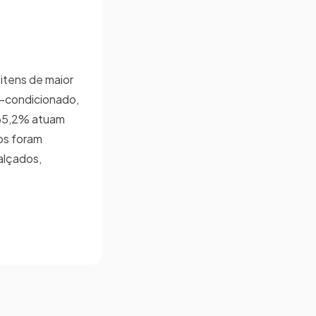
itens de maior
r-condicionado,
, 65,2% atuam
dos foram
alçados,