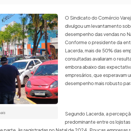
O Sindicato do Comércio Varej
divulgou um levantamento sob
desempenho das vendas no Na
Conforme o presidente da enti
Lacerda, mais de 50% das em
consultadas avaliaram o resul
embora abaixo das expectativas
empresários, que esperavam 
desempenho mais robusto para
mais
Segundo Lacerda, a percepç
predominante entre os lojistas
 parte, às registradas no Natal de 2024. Poucas empresas 