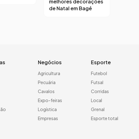
melhores decorações
de Natal em Bagé
ias
Negócios
Esporte
a
Agricultura
Futebol
Pecuária
Futsal
Cavalos
Corridas
Expo-feiras
Local
ção
Logística
Grenal
Empresas
Esporte total