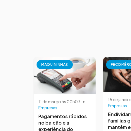
MAQUININHAS
FECOMÉR
15 de janeir
11 de março às 00h03
•
Empresas
Empresas
Endivida
Pagamentos rápidos
famílias 
no balcão e a
mantém e
experiência do