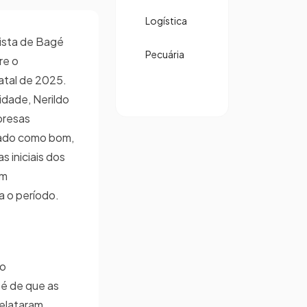
Logística
ista de Bagé
Pecuária
re o
tal de 2025.
dade, Nerildo
presas
tado como bom,
 iniciais dos
um
 o período.
ão
 é de que as
relataram