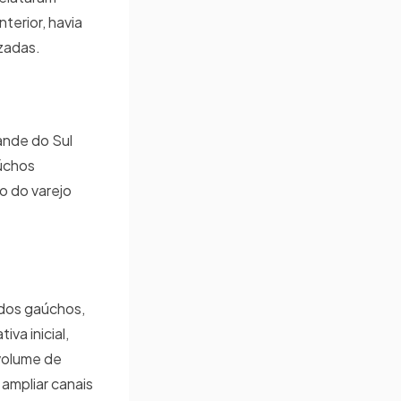
terior, havia
zadas.
ande do Sul
úchos
o do varejo
 dos gaúchos,
va inicial,
volume de
ampliar canais