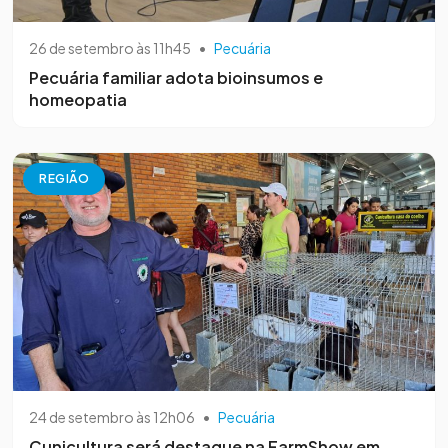
26 de setembro às 11h45
•
Pecuária
Pecuária familiar adota bioinsumos e
homeopatia
REGIÃO
24 de setembro às 12h06
•
Pecuária
Cunicultura será destaque na FarmShow em