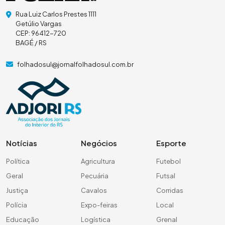
Rua Luiz Carlos Prestes 1111
Getúlio Vargas
CEP: 96412-720
BAGÉ / RS
folhadosul@jornalfolhadosul.com.br
Notícias
Negócios
Esporte
Política
Agricultura
Futebol
Geral
Pecuária
Futsal
Justiça
Cavalos
Corridas
Polícia
Expo-feiras
Local
Educação
Logística
Grenal