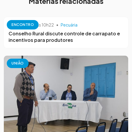
Matérias relacionadas
10 de outubro às 10h22
•
Pecuária
ENCONTRO
Conselho Rural discute controle de carrapato e
incentivos para produtores
UNIÃO