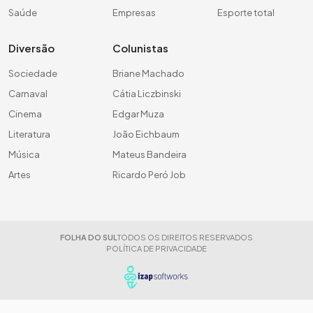
Saúde
Empresas
Esporte total
Diversão
Colunistas
Sociedade
Briane Machado
Carnaval
Cátia Liczbinski
Cinema
Edgar Muza
Literatura
João Eichbaum
Música
Mateus Bandeira
Artes
Ricardo Peró Job
FOLHA DO SUL
TODOS OS DIREITOS RESERVADOS
POLÍTICA DE PRIVACIDADE