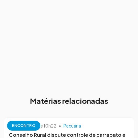
Matérias relacionadas
10 de outubro às 10h22
•
Pecuária
ENCONTRO
Conselho Rural discute controle de carrapato e