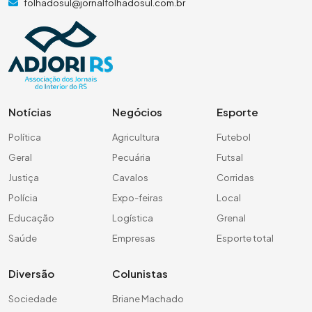
folhadosul@jornalfolhadosul.com.br
Notícias
Negócios
Esporte
Política
Agricultura
Futebol
Geral
Pecuária
Futsal
Justiça
Cavalos
Corridas
Polícia
Expo-feiras
Local
Educação
Logística
Grenal
Saúde
Empresas
Esporte total
Diversão
Colunistas
Sociedade
Briane Machado