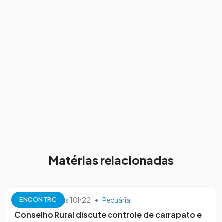
Matérias relacionadas
10 de outubro às 10h22
•
Pecuária
ENCONTRO
Conselho Rural discute controle de carrapato e