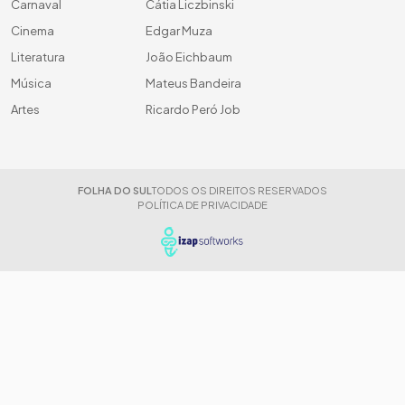
Carnaval
Cátia Liczbinski
Cinema
Edgar Muza
Literatura
João Eichbaum
Música
Mateus Bandeira
Artes
Ricardo Peró Job
FOLHA DO SUL
TODOS OS DIREITOS RESERVADOS
POLÍTICA DE PRIVACIDADE