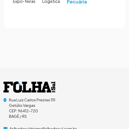
Expo-feiras
Logística
Pecuária
Rua Luiz Carlos Prestes 1111
Getúlio Vargas
CEP: 96412-720
BAGÉ / RS
folhadosul@jornalfolhadosul.com.br