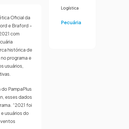
Logística
ica Oficial da
Pecuária
ord e Braford –
 2021 com
cuária
arca histórica de
s no programa e
s usuários,
ivas.
a do PampaPlus
n, esses dados
rama. “2021 foi
 e usuários do
eventos