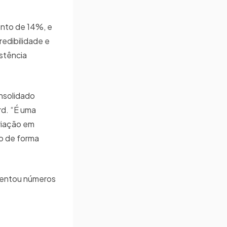
ento de 14%, e
edibilidade e
stência
nsolidado
rd. “É uma
riação em
do de forma
sentou números