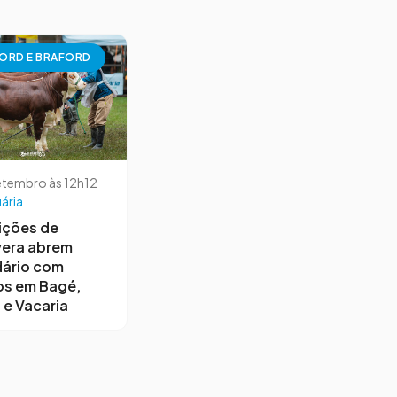
ORD E BRAFORD
etembro às 12h12
ária
ições de
vera abrem
dário com
os em Bagé,
 e Vacaria