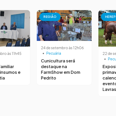
REGIÃO
HEREF
24 de setembro às 12h06
•
Pecuária
bro às 11h45
22 de s
•
Pecu
Cunicultura será
destaque na
amiliar
Expos
FarmShow em Dom
insumos e
prima
Pedrito
ia
calen
event
Lavras