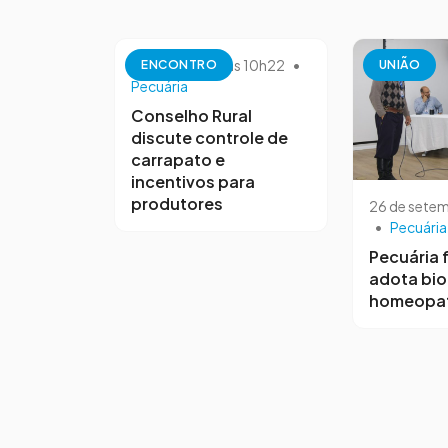
10 de outubro às 10h22
•
ENCONTRO
UNIÃO
Pecuária
Conselho Rural
discute controle de
carrapato e
incentivos para
produtores
26 de setem
•
Pecuária
Pecuária f
adota bio
homeopat