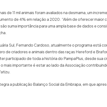
ais de 11 mil animais foram avaliados na desmama, um increm
 aumento de 4% em relação a 2020. “Além de oferecer maior cr
 são suma importância para uma ampla base de dados e consi
cha.
ária Sul, Fernando Cardoso, atualmente o programa está co
o de criadores e animais dentro das raças Hereford e Brafo
ter participado de toda a história do PampaPlus, desde sua c
 o mais importante é estar ao lado da Associação contribuin
fatizu.
tegra a publicação Balanço Social da Embrapa, em que apre